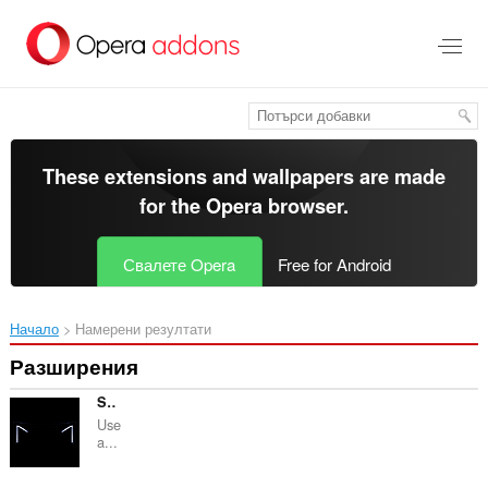
Към
главното
съдържание
These extensions and wallpapers are made
for the
Opera browser
.
Свалете Opera
Free for Android
Начало
Намерени резултати
Разширения
Search Anime by Screenshot
Use
a...