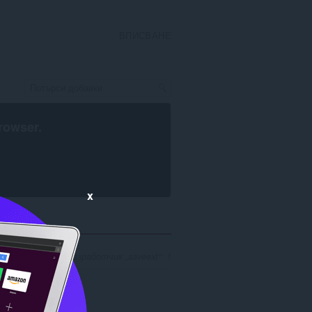
ВПИСВАНЕ
rowser
.
x
 резултати за разработчик „saveext“: 1