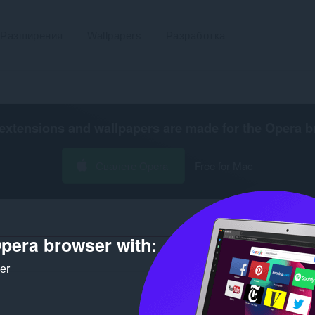
Разширения
Wallpapers
Разработка
extensions and wallpapers are made for the
Opera b
Свалете Opera
Free for Mac
pera browser with:
Брой
ker