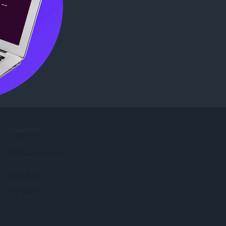
me Web
COMPANY
Jobs
Become a partner
Press info
Contact us
За Opera