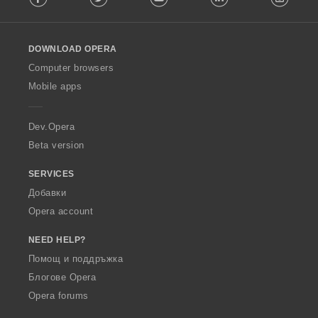
:
l
l
o
DOWNLOAD OPERA
w
O
Computer browsers
p
Mobile apps
e
r
a
Dev.Opera
Beta version
SERVICES
Добавки
Opera account
NEED HELP?
Помощ и поддръжка
Блогове Opera
Opera forums