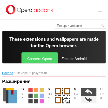
Към
главното
съдържание
These extensions and wallpapers are made
for the
Opera browser
.
Свалете Opera
Free for Android
Начало
Намерени резултати
Разширения
Google™ Translator
Shortcuts for Google™ Products
Send to My Phone (QR Code Generator)
Undo/Duplicate Tabs
A
Dis
Ge
Un
h...
pl...
n...
d...