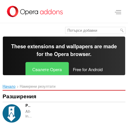
Към
главното
съдържание
These extensions and wallpapers are made
for the
Opera browser
.
Свалете Opera
Free for Android
Начало
Намерени резултати
Разширения
Pinalist - Bookmark manager
All-
in...