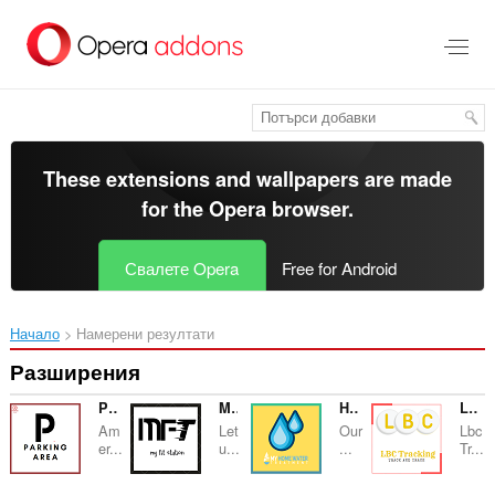
Към
главното
съдържание
These extensions and wallpapers are made
for the
Opera browser
.
Свалете Opera
Free for Android
Начало
Намерени резултати
Разширения
Parking Area
My Fit Station
Home Water Treatment
LBC Tracking
Am
Let
Our
Lbc
er...
u...
...
Tr...