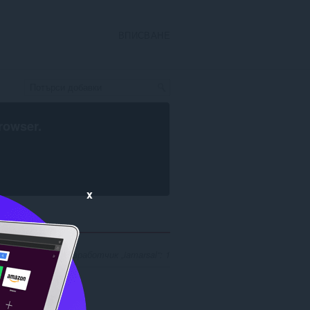
ВПИСВАНЕ
rowser
.
x
 резултати за разработчик „iamarsal“: 1