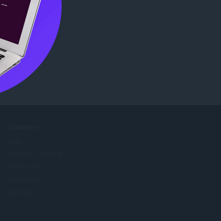
me Web
COMPANY
Jobs
Become a partner
Press info
Contact us
За Opera