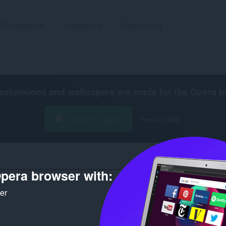
Разширения
Wallpapers
Разработка
extensions and wallpapers are made for the
Opera b
Свалете Opera
Free for Mac
pera browser with:
Брой
ker