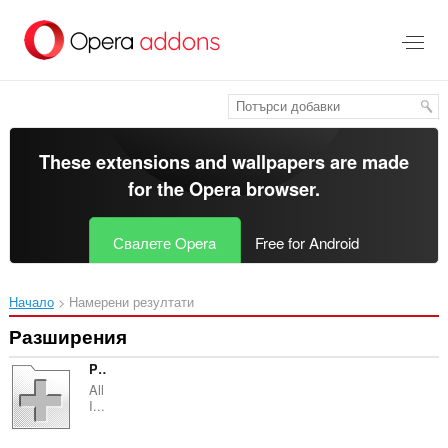
Към
главното
съдържание
These extensions and wallpapers are made
for the
Opera browser
.
Свалете Opera
Free for Android
Начало
Намерени резултати
Разширения
PageExpand
All
I...