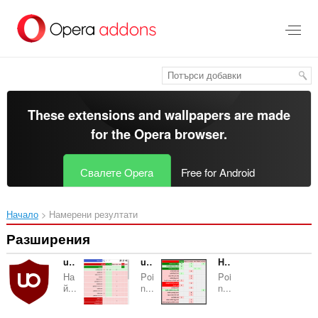
Към
главното
съдържание
These extensions and wallpapers are made
for the
Opera browser
.
Свалете Opera
Free for Android
Начало
Намерени резултати
Разширения
uBlock Origin
uMatrix
HTTP Switchboard
На
Poi
Poi
й...
n...
n...