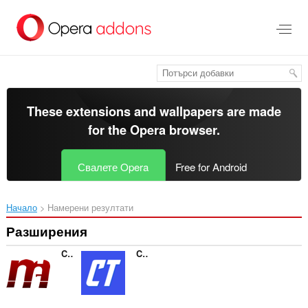
Към
главното
съдържание
These extensions and wallpapers are made
for the
Opera browser
.
Свалете Opera
Free for Android
Начало
Намерени резултати
Разширения
Conexão Mega
Contas Turbo