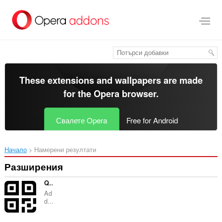
Към
главното
съдържание
These extensions and wallpapers are made
for the
Opera browser
.
Свалете Opera
Free for Android
Начало
Намерени резултати
Разширения
QR Code Tab
Ad
d...