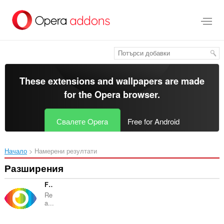
Към
главното
съдържание
These extensions and wallpapers are made
for the
Opera browser
.
Свалете Opera
Free for Android
Начало
Намерени резултати
Разширения
Full Picture: analyze articles with ChatGPT
Re
a...