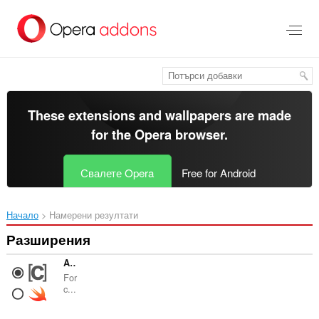
Към
главното
съдържание
These extensions and wallpapers are made
for the
Opera browser
.
Свалете Opera
Free for Android
Начало
Намерени резултати
Разширения
Apple Docs Force Default Language
For
c...