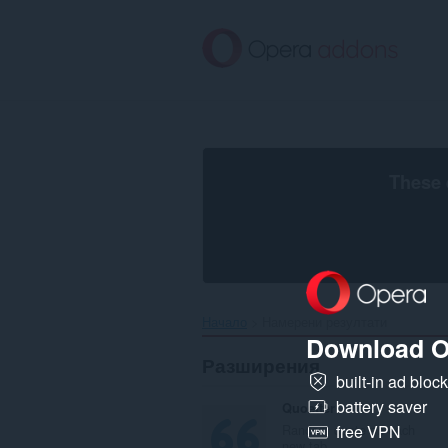
Към
главното
съдържание
These 
Начало
Намерени резултати
Download O
Разширения
built-in ad bloc
battery saver
Quoetter
Random quote on each
free VPN
new tab.