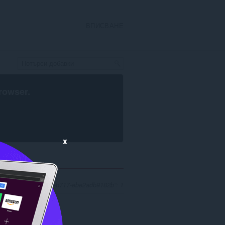
ВПИСВАНЕ
rowser
.
x
af5af4-96cc-48e2-b717-ebe2adb9182b“: 1