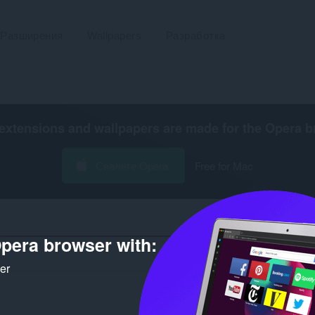
Разширения
Wallpapers
Разработка
extensions and wallpapers are made for the
Opera b
Свалете Opera
Free for Mac
pera browser with:
Брой резултати за разработчик „d7
ker