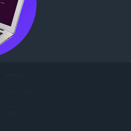
me Web
COMPANY
Jobs
Become a partner
Press info
Contact us
За Opera