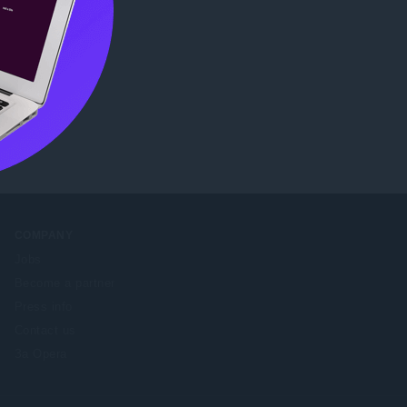
me Web
COMPANY
Jobs
Become a partner
Press info
Contact us
За Opera