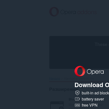
Към
главното
съдържание
These 
Начало
Намерени резултати
Download O
Разширения
built-in ad bloc
battery saver
BlockGuard
BlockGuard protects you
free VPN
against SCAM sites in...