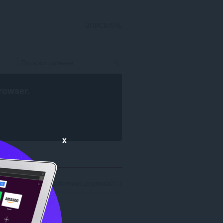
ВПИСВАНЕ
rowser
.
x
езултати за разработчик „cryptowall“: 1