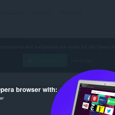
Разширения
Wallpapers
Разработка
extensions and wallpapers are made for the
Opera b
Свалете Opera
Free for Mac
pera browser with:
Брой р
ker