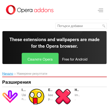
Към
главното
съдържание
These extensions and wallpapers are made
for the
Opera browser
.
Свалете Opera
Free for Android
Начало
Намерени резултати
Разширения
Image Downloader
Emoji Keyboard — typing to emoji
History Cleaner for Opera
Usi
kee
im..
n...
p...
.