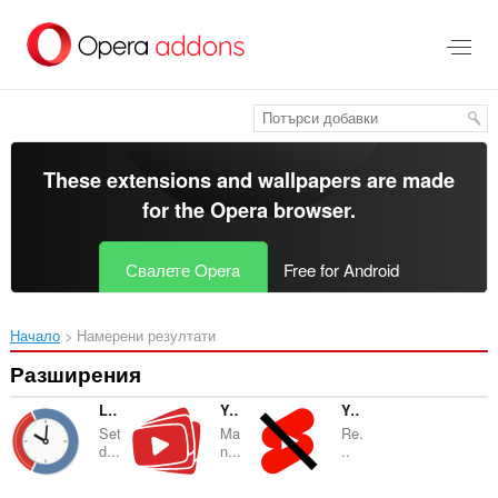
Към
главното
съдържание
These extensions and wallpapers are made
for the
Opera browser
.
Свалете Opera
Free for Android
Начало
Намерени резултати
Разширения
Limit the Web
YouTube Tabs Manager
Youtube Shorts Blocker
Set
Ma
Re.
d...
n...
..