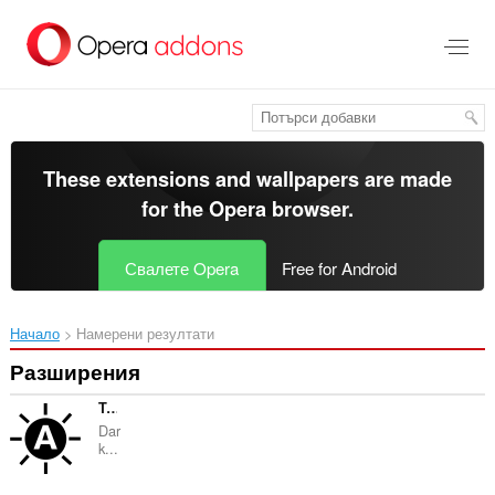
Към
главното
съдържание
These extensions and wallpapers are made
for the
Opera browser
.
Свалете Opera
Free for Android
Начало
Намерени резултати
Разширения
Text Blackness
Dar
k...