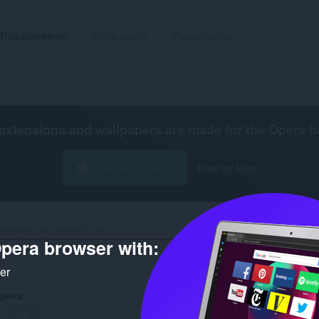
Разширения
Wallpapers
Разработка
extensions and wallpapers are made for the
Opera b
Свалете Opera
Free for Mac
ларация за поверителност
pera browser with:
ker
ценка