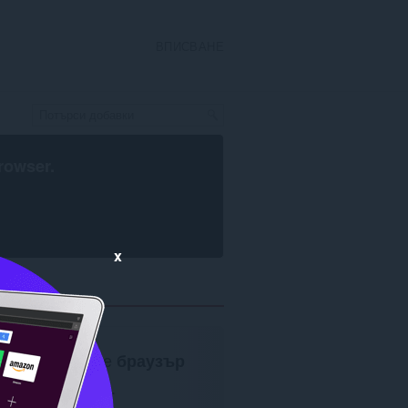
ВПИСВАНЕ
rowser
.
x
Изисква се
браузър
Opera
.