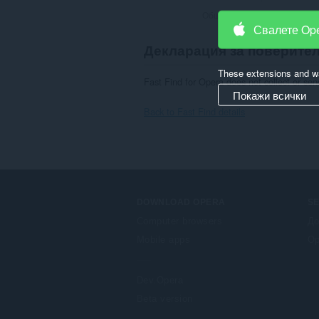
Общ брой оценки:
3
Свалете Op
Декларация за поверите
These extensions and wa
Fast Find for Opera does not collect or se
Покажи всички
Back to Fast Find details
DOWNLOAD OPERA
S
Computer browsers
До
Mobile apps
Op
Dev.Opera
Beta version