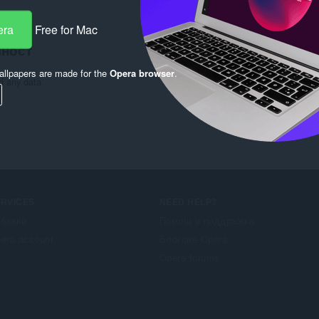
era
Free for Mac
лност
llpapers are made for the
Opera browser
.
nd any data
ERVICES
NEED HELP?
бавки
Помощ и поддръжка
era account
Блогове Opera
Opera forums