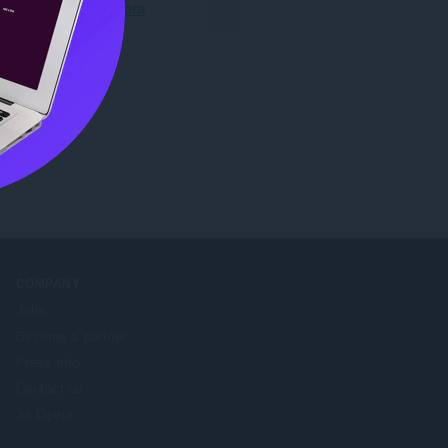
Свалете Opera
COMPANY
Jobs
Become a partner
Press info
Contact us
За Opera