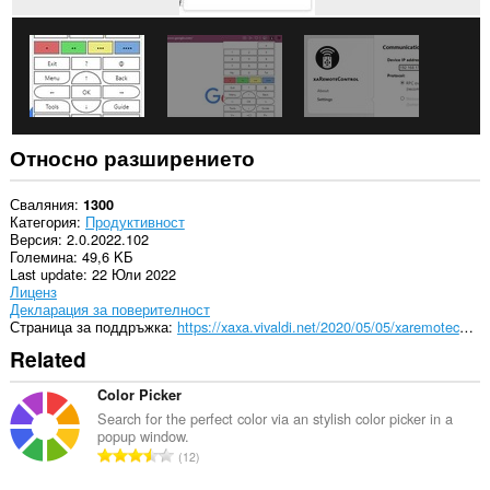
Относно разширението
Сваляния
1300
Категория
Продуктивност
Версия
2.0.2022.102
Големина
49,6 KБ
Last update
22 Юли 2022
Лиценз
Декларация за поверителност
Страница за поддръжка
https://xaxa.vivaldi.net/2020/05/05/xaremotecontrol-network-remote-control/
Related
Color Picker
Search for the perfect color via an stylish color picker in a
popup window.
О
12
б