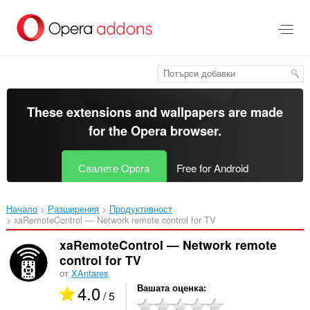
Към
главното
съдържание
These extensions and wallpapers are made
for the
Opera browser
.
Свалете Opera
Free for Android
Начало
Разширения
Продуктивност
xaRemoteControl — Network remote control for TV‎
xaRemoteControl — Network remote
control for TV
от
XAntares
4.0
Вашата оценка
/ 5