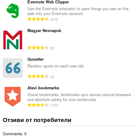
щ
Evernote Web Clipper
б
Use the Evernote extension to save things you see on the
web into your Evernote account.
р
О
610
о
б
й
щ
Magyar Nevnapok
о
б
ц
р
е
О
9
о
н
б
й
к
щ
Quoetter
о
и
б
Random quote on each new tab.
ц
:
р
е
О
2
о
н
б
й
к
щ
Atavi bookmarks
о
и
б
Visual bookmarks, bookmarks sync across various browsers
ц
:
and absolute safety for your bookmarks
р
е
О
170
о
н
б
й
к
щ
Отзиви от потребители
о
и
б
ц
:
р
е
Comments: 0
о
н