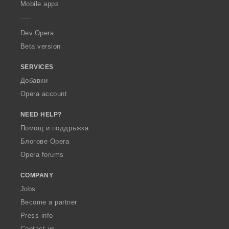
Mobile apps
e
r
a
Dev.Opera
Beta version
SERVICES
Добавки
Opera account
NEED HELP?
Помощ и поддръжка
Блогове Opera
Opera forums
COMPANY
Jobs
Become a partner
Press info
Contact us