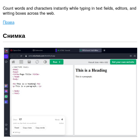
Count words and characters instantly while typing in text fields, editors, and
writing boxes across the web.
Права
Снимка
Това
разширение
може
да
осъществява
достъп
до
данните
ви
във
всички
сайтове.
This
extension
can
write
data
into
the
clipboard.