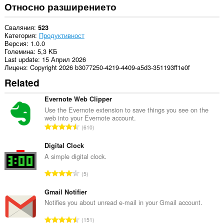
Относно разширението
Сваляния
523
Категория
Продуктивност
Версия
1.0.0
Големина
5,3 KБ
Last update
15 Април 2026
Лиценз
Copyright 2026 b3077250-4219-4409-a5d3-351193ff1e0f
Related
Evernote Web Clipper
Use the Evernote extension to save things you see on the
web into your Evernote account.
О
610
б
щ
Digital Clock
б
A simple digital clock.
р
О
5
о
б
й
щ
Gmail Notifier
о
б
Notifies you about unread e-mail in your Gmail account.
ц
р
е
О
151
о