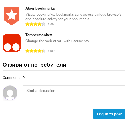
н
б
й
к
щ
Atavi bookmarks
о
и
б
Visual bookmarks, bookmarks sync across various browsers
ц
:
and absolute safety for your bookmarks
р
е
О
170
о
н
б
й
к
щ
Tampermonkey
о
и
б
Change the web at will with userscripts
ц
:
р
е
О
1109
о
н
б
й
к
щ
Отзиви от потребители
о
и
б
ц
:
р
е
Comments: 0
о
н
й
к
о
и
ц
:
е
н
к
Log in to post
и
: