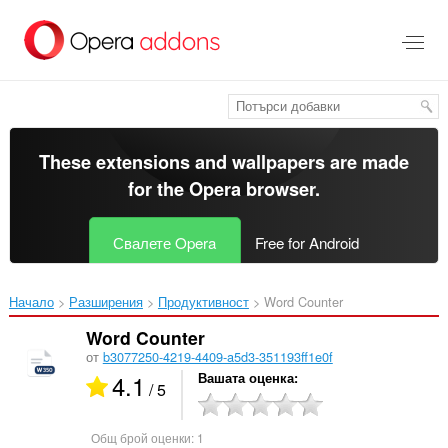
Към
главното
съдържание
These extensions and wallpapers are made
for the
Opera browser
.
Свалете Opera
Free for Android
Начало
Разширения
Продуктивност
Word Counter‎
Word Counter
от
b3077250-4219-4409-a5d3-351193ff1e0f
4.1
Вашата оценка
/ 5
Общ брой оценки:
1