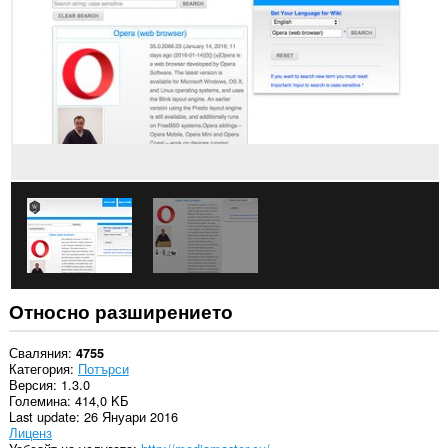
всички
сайтове.
Това
разширение
може
да
осъществява
достъп
до
разделите
и
дейността
на
сърфиране.
Относно разширението
Сваляния
4755
Категория
Потърси
Версия
1.3.0
Големина
414,0 KБ
Last update
26 Януари 2016
Лиценз