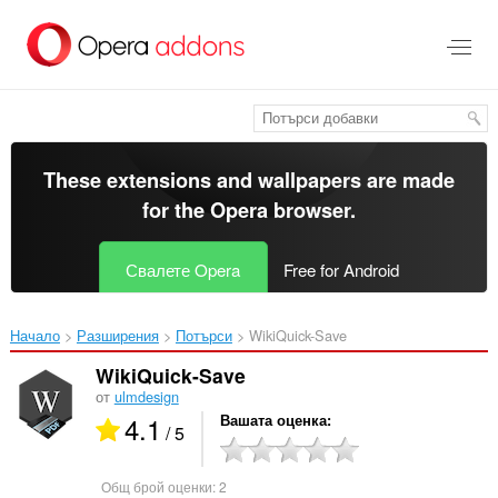
Към
главното
съдържание
These extensions and wallpapers are made
for the
Opera browser
.
Свалете Opera
Free for Android
Начало
Разширения
Потърси
WikiQuick-Save‎
WikiQuick-Save
от
ulmdesign
4.1
Вашата оценка
/ 5
Общ брой оценки:
2