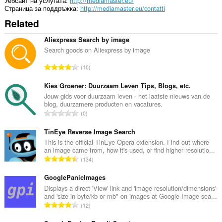
Уебсайт на услугата
http://mediamaster.eu/
Страница за поддръжка
http://mediamaster.eu/contatti
Related
Aliexpress Search by image
Search goods on Aliexpress by image
О
10
б
щ
Kies Groener: Duurzaam Leven Tips, Blogs, etc.
б
Jouw gids voor duurzaam leven - het laatste nieuws van de
blog, duurzamere producten en vacatures.
р
О
0
о
б
й
щ
TinEye Reverse Image Search
о
б
This is the official TinEye Opera extension. Find out where
ц
an image came from, how it's used, or find higher resolutio...
р
е
О
134
о
н
б
й
к
щ
GooglePanicImages
о
и
б
Displays a direct 'View' link and 'image resolution/dimensions'
ц
:
and 'size in byte/kb or mb" on images at Google Image sea...
р
е
О
12
о
н
б
й
к