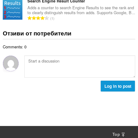
щ
Search Engine Result Counter
о
и
б
Adds a counter to search Engine Results to see the rank and
ц
:
to clearly distinguish results from adds. Supports Google, B...
р
е
О
1
о
н
б
й
к
щ
Отзиви от потребители
о
и
б
ц
:
р
е
Comments: 0
о
н
й
к
о
и
ц
:
е
н
к
Log in to post
и
:
Top