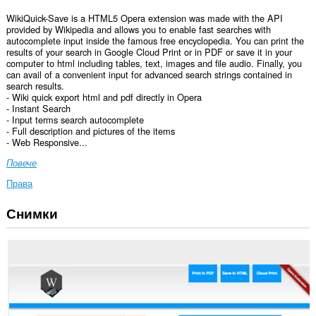
WikiQuick-Save is a HTML5 Opera extension was made with the API
provided by Wikipedia and allows you to enable fast searches with
autocomplete input inside the famous free encyclopedia. You can print the
results of your search in Google Cloud Print or in PDF or save it in your
computer to html including tables, text, images and file audio. Finally, you
can avail of a convenient input for advanced search strings contained in
search results.
- Wiki quick export html and pdf directly in Opera
- Instant Search
- Input terms search autocomplete
- Full description and pictures of the items
- Web Responsive...
Повече
Права
Снимки
Това
разширение
може
да
осъществява
достъп
до
данните
ви
във