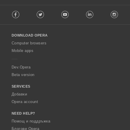
F
Facebook
Twitter
Youtube
LinkedIn
Instag
o
l
l
o
DOWNLOAD OPERA
w
O
Computer browsers
p
Mobile apps
e
r
a
Dev.Opera
Beta version
SERVICES
Добавки
Opera account
NEED HELP?
Помощ и поддръжка
Блогове Opera