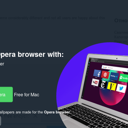
eme considerably different and not all users are happy about this
Отно
Свалян
Категор
Версия
Големи
Last up
pera browser with:
Лиценз
ker
Rela
era
Free for Mac
llpapers are made for the
Opera browser
.