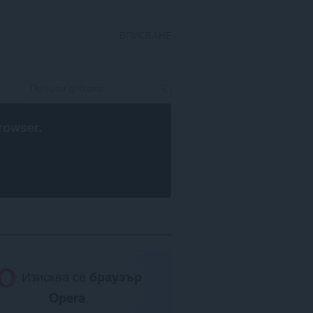
ВПИСВАНЕ
rowser
.
Изисква се
браузър
Opera
.