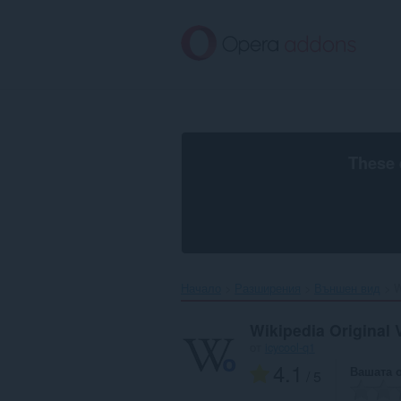
Към
главното
съдържание
These 
Начало
Разширения
Външен вид
W
Wikipedia Original 
от
icycool-q1
4.1
Вашата 
/ 5