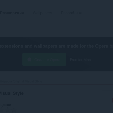
Разширения
Wallpapers
Разработка
extensions and wallpapers are made for the
Opera b
Свалете Opera
Free for Mac
ikipedia Original Visual Style‎
Visual Style
оценка