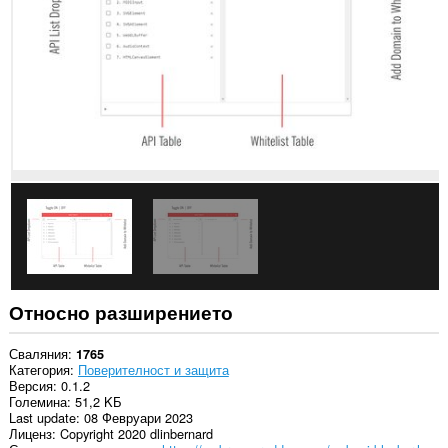
във
всички
сайтове.
Това
разширение
може
да
осъществява
достъп
до
разделите
и
дейността
на
сърфиране.
Относно разширението
Сваляния
1765
Категория
Поверителност и защита
Версия
0.1.2
Големина
51,2 KБ
Last update
08 Февруари 2023
Лиценз
Copyright 2020 dlinbernard