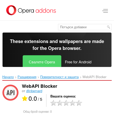
Към
главното
съдържание
These extensions and wallpapers are made
for the
Opera browser
.
Свалете Opera
Free for Android
Начало
Разширения
Поверителност и защита
WebAPI Blocker‎
WebAPI Blocker
от
dlinbernard
0.0
Вашата оценка
/ 5
Общ брой оценки:
0