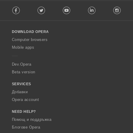
F
Facebook
Twitter
Youtube
LinkedIn
Instag
o
l
l
o
DOWNLOAD OPERA
w
O
Computer browsers
p
Mobile apps
e
r
a
Dev.Opera
Beta version
SERVICES
Добавки
Opera account
NEED HELP?
Помощ и поддръжка
Блогове Opera