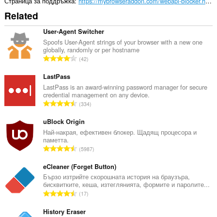
Страница за поддръжка
https://mybrowseraddon.com/webapi-blocker.html
Related
User-Agent Switcher
Spoofs User-Agent strings of your browser with a new one
globally, randomly or per hostname
О
42
б
щ
LastPass
б
LastPass is an award-winning password manager for secure
credential management on any device.
р
О
334
о
б
й
щ
uBlock Origin
о
б
Най-накрая, ефективен блокер. Щадящ процесора и
ц
паметта.
р
е
О
5987
о
н
б
й
к
щ
eCleaner (Forget Button)
о
и
б
Бързо изтрийте скорошната история на браузъра,
ц
:
бисквитките, кеша, изтеглянията, формите и паролите...
р
е
О
17
о
н
б
й
к
щ
History Eraser
о