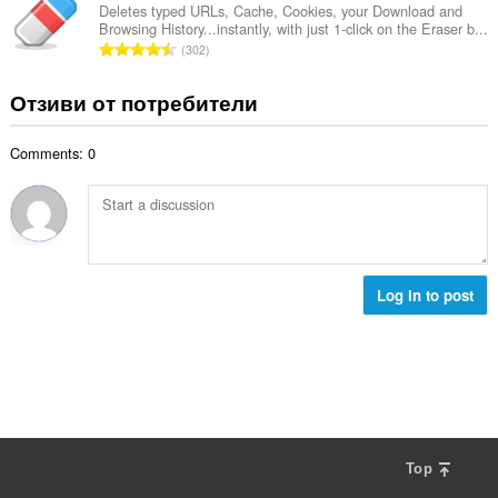
и
б
Deletes typed URLs, Cache, Cookies, your Download and
ц
:
Browsing History...instantly, with just 1-click on the Eraser b...
р
е
О
302
о
н
б
й
к
щ
Отзиви от потребители
о
и
б
ц
:
р
е
Comments: 0
о
н
й
к
о
и
ц
:
е
н
к
Log in to post
и
:
Top