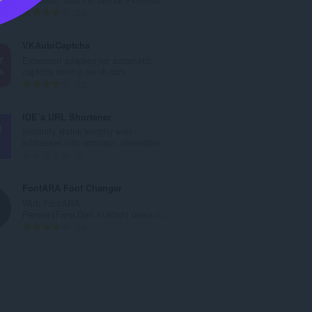
о
О
23
й
б
о
щ
VKAutoCaptcha
ц
б
Extension adapted for automatic
е
р
captcha solving on vk.com
н
о
О
12
к
й
б
и
о
щ
IDE`a URL Shortener
:
ц
б
Instantly shrink lengthy web
е
р
addresses into compact, shareable...
н
о
О
0
к
й
б
и
о
щ
FontARA Font Changer
:
ц
б
With FontARA
е
р
Persian(Farsi,Dari,Kurdish) users c...
н
о
О
11
к
й
б
и
о
щ
:
ц
б
е
р
н
о
к
й