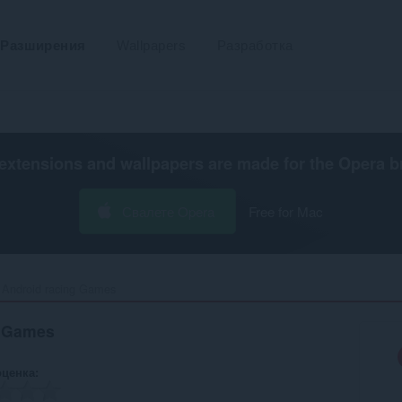
Разширения
Wallpapers
Разработка
extensions and wallpapers are made for the
Opera b
Свалете Opera
Free for Mac
 Android racing Games‎
g Games
оценка