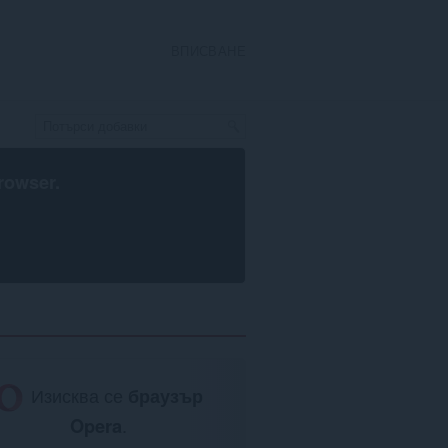
ВПИСВАНЕ
rowser
.
Изисква се
браузър
Opera
.