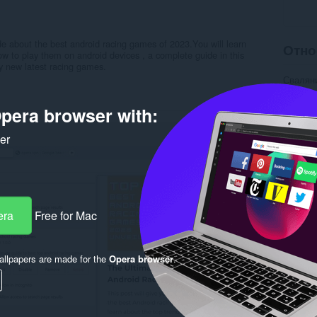
de about the best android racing games of 2023.You will learn
Отно
w to play them on android devices , a complete guide in this
oy new latest racing games.
Свалян
Категор
Версия
pera browser with:
Големи
Last up
Лиценз
ker
Деклара
Уебсайт
Rela
era
Free for Mac
llpapers are made for the
Opera browser
.