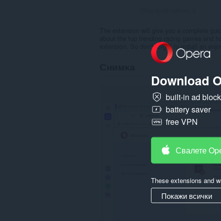
Общ брой оценки:
2
The extension will give you a complete gui
about the top trending racing games and ho
extension. So don't forget to install an enj
Снимка
Download O
built-in ad bloc
battery saver
free VPN
Свалете Op
These extensions and wa
Покажи всички