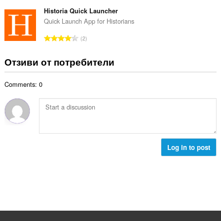
б
й
к
щ
Historia Quick Launcher
о
и
б
Quick Launch App for Historians
ц
:
р
е
О
2
о
н
б
й
к
щ
Отзиви от потребители
о
и
б
ц
:
р
е
Comments: 0
о
н
й
к
о
и
ц
:
е
н
к
Log in to post
и
: