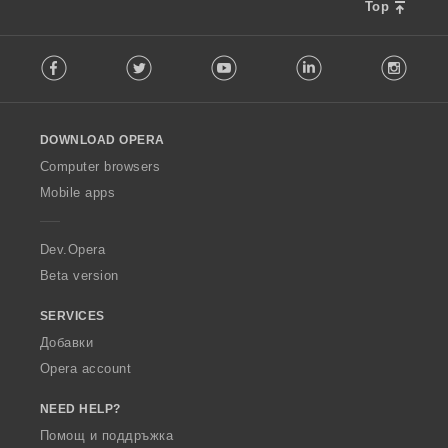
Top
F
Facebook
Twitter
Youtube
LinkedIn
Instag
o
l
l
o
DOWNLOAD OPERA
w
O
Computer browsers
p
Mobile apps
e
r
a
Dev.Opera
Beta version
SERVICES
Добавки
Opera account
NEED HELP?
Помощ и поддръжка