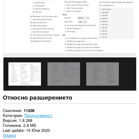
във
всички
сайтове.
Това
разширение
може
да
осъществява
достъп
до
данните
ви
в
някои
сайтове.
Това
разширение
може
Относно разширението
да
осъществява
достъп
Сваляния
11208
до
Категория
Продуктивност
разделите
Версия
1.8.268
и
Големина
2,8 МБ
дейността
Last update
15 Юни 2020
на
Лиценз