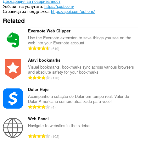
сърфиране.
Декларация за поверителност
Уебсайт на услугата
https://spoi.com/
Страница за поддръжка
https://spoi.com/options/
Related
Evernote Web Clipper
Use the Evernote extension to save things you see on the
web into your Evernote account.
О
610
б
щ
Atavi bookmarks
б
Visual bookmarks, bookmarks sync across various browsers
and absolute safety for your bookmarks
р
О
170
о
б
й
щ
Dólar Hoje
о
б
Acompanhe a cotação do Dólar em tempo real. Valor do
ц
Dólar Americano sempre atualizado para você!
р
е
О
4
о
н
б
й
к
щ
Web Panel
о
и
б
Navigate to websites in the sidebar.
ц
:
р
е
О
102
о
н