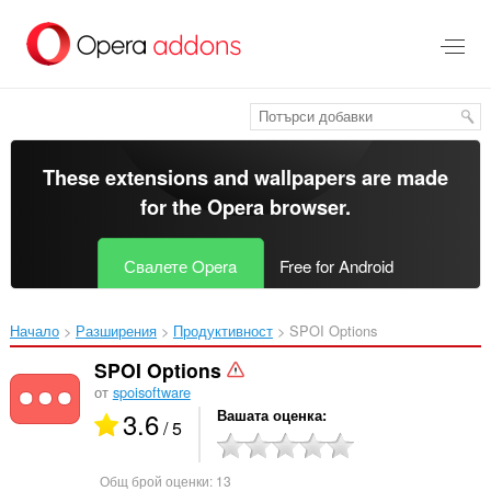
Към
главното
съдържание
These extensions and wallpapers are made
for the
Opera browser
.
Свалете Opera
Free for Android
Начало
Разширения
Продуктивност
SPOI Options‎
SPOI Options
от
spoisoftware
3.6
Вашата оценка
/ 5
Общ брой оценки:
13