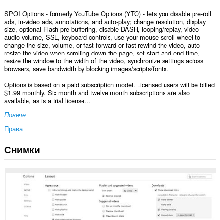
SPOI Options - formerly YouTube Options (YTO) - lets you disable pre-roll
ads, in-video ads, annotations, and auto-play; change resolution, display
size, optional Flash pre-buffering, disable DASH, looping/replay, video
audio volume, SSL, keyboard controls, use your mouse scroll-wheel to
change the size, volume, or fast forward or fast rewind the video, auto-
resize the video when scrolling down the page, set start and end time,
resize the window to the width of the video, synchronize settings across
browsers, save bandwidth by blocking images/scripts/fonts.
Options is based on a paid subscription model. Licensed users will be billed
$1.99 monthly. Six month and twelve month subscriptions are also
available, as is a trial license...
Повече
Права
Снимки
Това
разширение
може
да
осъществява
достъп
до
данните
ви