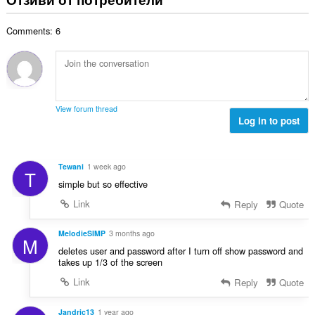
и
б
ц
:
р
е
Comments: 6
о
н
й
к
о
и
ц
:
е
н
View forum thread
к
Log in to post
и
:
Tewani
1 week ago
T
simple but so effective
Link
Reply
Quote
MelodieSIMP
3 months ago
M
deletes user and password after I turn off show password and
takes up 1/3 of the screen
Link
Reply
Quote
Jandric13
1 year ago