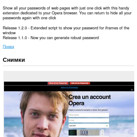
Show all your passwords of web pages with just one click with this handy
extension dedicated to your Opera browser. You can return to hide all your
passwords again with one click
Release 1.2.0 - Extended script to show your password for iframes of the
window
Release 1.1.0 - Now you can generate robust password
Права
Снимки
Това
разширение
може
да
осъществява
достъп
до
данните
ви
във
всички
сайтове.