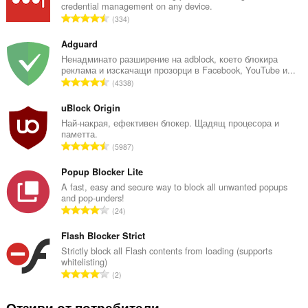
credential management on any device.
О
334
б
щ
Adguard
б
Ненадминато разширение на adblock, което блокира
реклама и изскачащи прозорци в Facebook, YouTube и...
р
О
4338
о
б
й
щ
uBlock Origin
о
б
Най-накрая, ефективен блокер. Щадящ процесора и
ц
паметта.
р
е
О
5987
о
н
б
й
к
щ
Popup Blocker Lite
о
и
б
A fast, easy and secure way to block all unwanted popups
ц
:
and pop-unders!
р
е
О
24
о
н
б
й
к
щ
Flash Blocker Strict
о
и
б
Strictly block all Flash contents from loading (supports
ц
:
whitelisting)
р
е
О
2
о
н
б
й
к
щ
Отзиви от потребители
о