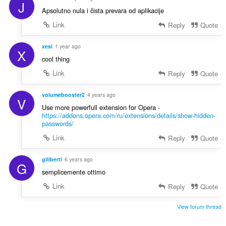
J
Apsolutno nula i čista prevara od aplikacije
Link
Reply
Quote
xesi
1 year ago
X
cool thing
Link
Reply
Quote
volumebooster2
4 years ago
V
Use more powerfull extension for Opera -
https://addons.opera.com/ru/extensions/details/show-hidden-
passwords/
Link
Reply
Quote
giliberti
6 years ago
G
semplicemente ottimo
Link
Reply
Quote
View forum thread