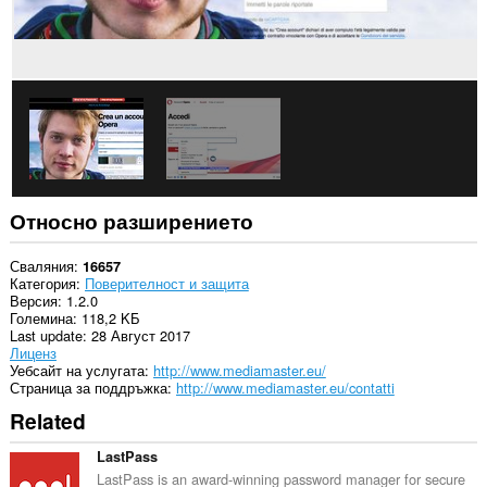
Относно разширението
Сваляния
16657
Категория
Поверителност и защита
Версия
1.2.0
Големина
118,2 KБ
Last update
28 Август 2017
Лиценз
Уебсайт на услугата
http://www.mediamaster.eu/
Страница за поддръжка
http://www.mediamaster.eu/contatti
Related
LastPass
LastPass is an award-winning password manager for secure