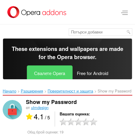
Към
главното
съдържание
These extensions and wallpapers are made
for the
Opera browser
.
Свалете Opera
Free for Android
Начало
Разширения
Поверителност и защита
Show my Password‎
Show my Password
от
ulmdesign
4.1
Вашата оценка
/ 5
Общ брой оценки:
19