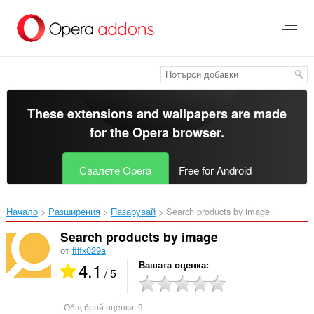
Към
главното
съдържание
These extensions and wallpapers are made
for the
Opera browser
.
Свалете Opera
Free for Android
Начало
Разширения
Пазарувай
Search products by image‎
Search products by image
от
ffffx029a
4.1
Вашата оценка
/ 5
Общ брой оценки:
9