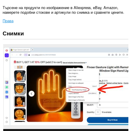
Търсене на продукти по изображение в Aliexpress, eBay, Amazon,
намерете подобни стокове и артикули по снимка и сравнете цените.
Права
Снимки
Това
разширение
може
да
осъществява
достъп
до
данните
ви
в
някои
сайтове.
This
extension
can
create
rich
notifications
and
display