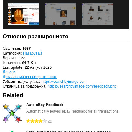
them
to
you
in
the
system
tray.
Относно разширението
Това
разширение
може
Сваляния
1537
да
Категория
Пазарувай
осъществява
Версия
1.53
достъп
Големина
64,7 KБ
до
Last update
22 Август 2025
разделите
Лиценз
и
Декларация за поверителност
дейността
Уебсайт на услугата
https://searchbyimage.com
на
Страница за поддръжка
https://searchbyimage.com/feedback.php
сърфиране.
Related
Auto eBay Feedback
Automatically leaves eBay feedback for all transactions
О
2
б
Safe Deal Shopping AliExpress, eBay, Amazon