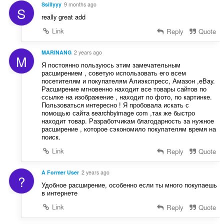
Ssillyyy
9 months ago
S
really great add
Link
Reply
Quote
MARINANG
2 years ago
M
Я постоянно пользуюсь этим замечательным
расширением , советую использовать его всем
посетителям и покупателям Алиэкспресс, Амазон ,eBay.
Расширение мгновенно находит все товары сайтов по
ссылке на изображение , находит по фото, по картинке.
Пользоваться интересно ! Я пробовала искать с
помощью сайта searchbyimage com ,так же быстро
находит товар. Разработчикам благодарность за нужное
расширение , которое сэкономило покупателям время на
поиск.
Link
Reply
Quote
A Former User
2 years ago
?
Удобное расширение, особенно если ты много покупаешь
в интернете
Link
Reply
Quote