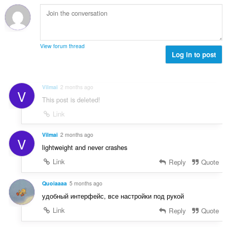
й
к
о
и
ц
:
е
н
View forum thread
к
Log in to post
и
:
Vilmai
2 months ago
V
This post is deleted!
Link
Vilmai
2 months ago
V
lightweight and never crashes
Link
Reply
Quote
Quoiaaaa
5 months ago
удобный интерфейс, все настройки под рукой
Link
Reply
Quote