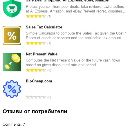
щ
б
Protect yourself from poor deals, fake reviews, awful sellers
at AliExpress, Amazon, and eBay.Prevent regret, disputes...
р
О
7
о
б
й
щ
Sales Tax Calculator
о
б
Simple Calculator to compute the Sales Tax given the Cost /
ц
Prices of goods or services and the applicable tax amount
р
е
О
1
о
н
б
й
к
щ
Net Present Value
о
и
б
Computes the Net Present Value of the future cash flows
ц
:
based on given discounted rate and period
р
е
О
3
о
н
б
й
к
щ
BipCheap.com
о
и
б
ц
:
р
е
О
0
о
н
б
й
к
щ
Отзиви от потребители
о
и
б
ц
:
р
е
Comments: 7
о
н