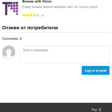
к
щ
Browse with Onion
о
и
б
Easily browse desired websites with tor (onion) proxy!
ц
:
р
е
О
4
о
н
б
й
к
щ
Отзиви от потребители
о
и
б
ц
:
р
е
Comments: 0
о
н
й
к
о
и
ц
:
е
н
к
Log in to post
и
:
Top