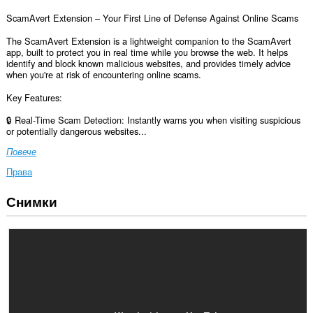
ScamAvert Extension – Your First Line of Defense Against Online Scams
The ScamAvert Extension is a lightweight companion to the ScamAvert
app, built to protect you in real time while you browse the web. It helps
identify and block known malicious websites, and provides timely advice
when you're at risk of encountering online scams.
Key Features:
🔒 Real-Time Scam Detection: Instantly warns you when visiting suspicious
or potentially dangerous websites...
Повече
Права
Снимки
Това
разширение
може
да
осъществява
достъп
до
данните
ви
във