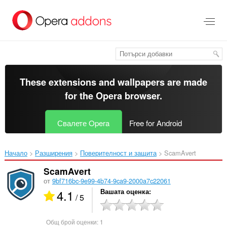
Към
главното
съдържание
These extensions and wallpapers are made
for the
Opera browser
.
Свалете Opera
Free for Android
Начало
Разширения
Поверителност и защита
ScamAvert‎
ScamAvert
от
9bf716bc-9e99-4b74-9ca9-2000a7c22061
4.1
Вашата оценка
/ 5
Общ брой оценки:
1