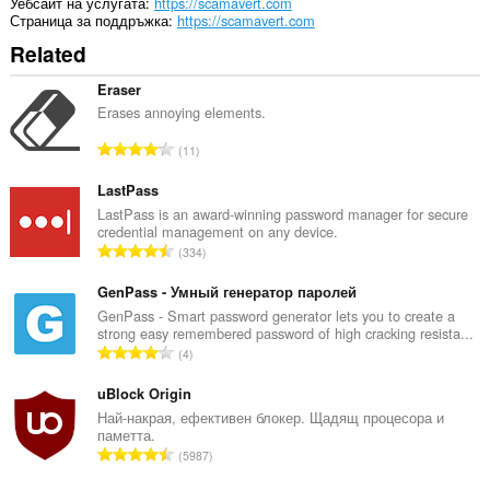
Уебсайт на услугата
https://scamavert.com
Страница за поддръжка
https://scamavert.com
Related
Eraser
Erases annoying elements.
О
11
б
щ
LastPass
б
LastPass is an award-winning password manager for secure
credential management on any device.
р
О
334
о
б
й
щ
GenPass - Умный генератор паролей
о
б
GenPass - Smart password generator lets you to create a
ц
strong easy remembered password of high cracking resista...
р
е
О
4
о
н
б
й
к
щ
uBlock Origin
о
и
б
Най-накрая, ефективен блокер. Щадящ процесора и
ц
:
паметта.
р
е
О
5987
о
н
б
й