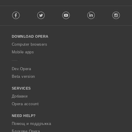
F
Facebook
Twitter
Youtube
LinkedIn
Instag
o
l
l
o
DOWNLOAD OPERA
w
O
Computer browsers
p
Mobile apps
e
r
a
Dev.Opera
Beta version
SERVICES
Добавки
Opera account
NEED HELP?
Помощ и поддръжка
Блогове Opera