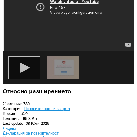
всички
сайтове.
Това
разширение
може
да
осъществява
достъп
до
данните
ви
в
някои
сайтове.
Относно разширението
Сваляния
730
Категория
Поверителност и защита
Версия
1.0.0
Големина
95,3 KБ
Last update
08 Юли 2025
Лиценз
Декларация за поверителност