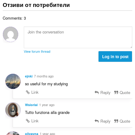
щ
Отзиви от потребители
о
и
б
ц
:
р
е
Comments: 3
о
н
й
к
о
и
ц
:
е
н
View forum thread
к
Log in to post
и
:
ejnki
7 months ago
so useful for my studying
Link
Reply
Quote
Wsioriai
1 year ago
Tutto funziona alla grande
Link
Reply
Quote
oliyayna
1 year ago