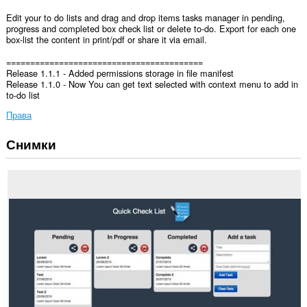
Edit your to do lists and drag and drop items tasks manager in pending,
progress and completed box check list or delete to-do. Export for each one
box-list the content in print/pdf or share it via email.
=========================================
Release 1.1.1 - Added permissions storage in file manifest
Release 1.1.0 - Now You can get text selected with context menu to add in
to-do list
Права
Снимки
Това
разширение
може
да
осъществява
достъп
до
данните
ви
във
всички
сайтове.
Това
разширение