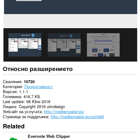
може
да
осъществява
достъп
до
разделите
и
дейността
на
сърфиране.
This
extension
can
Относно разширението
store
an
unlimited
Сваляния
10720
amount
Категория
Продуктивност
of
Версия
1.1.1
client-
Големина
416,7 KБ
side
Last update
08 Юли 2016
data.
Лиценз
Copyright 2016 ulmdesign
Уебсайт на услугата
http://mediamaster.eu/
Страница за поддръжка
http://mediamaster.eu/contatti
Related
Evernote Web Clipper