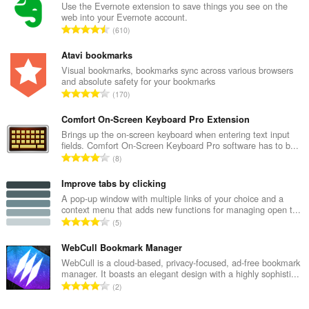
Use the Evernote extension to save things you see on the
web into your Evernote account.
О
610
б
щ
Atavi bookmarks
б
Visual bookmarks, bookmarks sync across various browsers
and absolute safety for your bookmarks
р
О
170
о
б
й
щ
Comfort On-Screen Keyboard Pro Extension
о
б
Brings up the on-screen keyboard when entering text input
ц
fields. Comfort On-Screen Keyboard Pro software has to b...
р
е
О
8
о
н
б
й
к
щ
Improve tabs by clicking
о
и
б
A pop-up window with multiple links of your choice and a
ц
:
context menu that adds new functions for managing open t...
р
е
О
5
о
н
б
й
к
щ
WebCull Bookmark Manager
о
и
б
WebCull is a cloud-based, privacy-focused, ad-free bookmark
ц
:
manager. It boasts an elegant design with a highly sophisti...
р
е
О
2
о
н
б
й
к