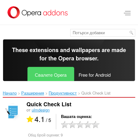
Към
главното
съдържание
These extensions and wallpapers are made
for the
Opera browser
.
Свалете Opera
Free for Android
Начало
Разширения
Продуктивност
Quick Check List‎
Quick Check List
от
ulmdesign
4.1
Вашата оценка
/ 5
Общ брой оценки:
9