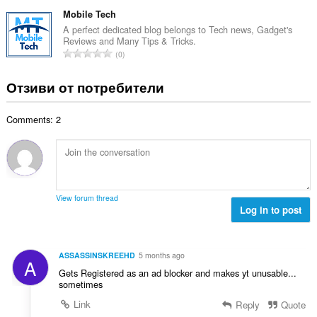
б
й
к
щ
Mobile Tech
о
и
б
A perfect dedicated blog belongs to Tech news, Gadget's
ц
:
Reviews and Many Tips & Tricks.
р
е
О
0
о
н
б
й
к
щ
Отзиви от потребители
о
и
б
ц
:
р
е
Comments: 2
о
н
й
к
о
и
ц
:
е
н
View forum thread
к
Log in to post
и
:
ASSASSINSKREEHD
5 months ago
A
Gets Registered as an ad blocker and makes yt unusable...
sometimes
Link
Reply
Quote