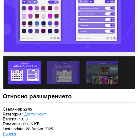
някои
сайтове.
Това
разширение
може
да
осъществява
достъп
до
разделите
и
дейността
на
сърфиране.
Относно разширението
Сваляния
2745
Категория
Достъпност
Версия
1.0.3
Големина
293,5 KБ
Last update
22 Април 2025
Лиценз