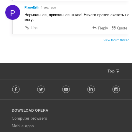
PlaneErth
1 year ago
P
Нормальная, прикольная шняга! Ничего против сказать не
могу.
Link
Reply
Quote
View forum thread
Top
F
Facebook
Twitter
Youtube
LinkedIn
Instag
o
l
l
o
DOWNLOAD OPERA
w
O
Computer browsers
p
Mobile apps
e