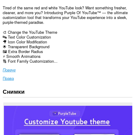
Tired of the same red and white YouTube look? Want something fresher,
cleaner, and more you? Introducing Purple Of YouTube™ — the ultimate
customization tool that transforms your YouTube experience into a sleek,
purple-themed paradise.
🎨 Change the YouTube Theme
🔤 Text Color Customization
🎥 Icon Color Modification
🌟 Transparent Background
🖼️ Extra Border Radius
⚡ Smooth Animations
🔠 Font Family Customization...
Повече
Права
Снимки
Това
разширение
може
да
осъществява
достъп
до
данните
ви
в