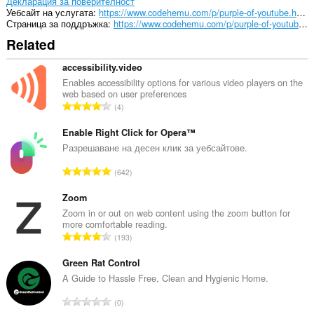
Декларация за поверителност
Уебсайт на услугата
https://www.codehemu.com/p/purple-of-youtube.html
Страница за поддръжка
https://www.codehemu.com/p/purple-of-youtube.html
Related
accessibility.video
Enables accessibility options for various video players on the
web based on user preferences
О
4
б
щ
Enable Right Click for Opera™
б
Разрешаване на десен клик за уебсайтове.
р
О
642
о
б
й
щ
Zoom
о
б
Zoom in or out on web content using the zoom button for
ц
more comfortable reading.
р
е
О
193
о
н
б
й
к
щ
Green Rat Control
о
и
б
A Guide to Hassle Free, Clean and Hygienic Home.
ц
:
р
е
О
0
о
н