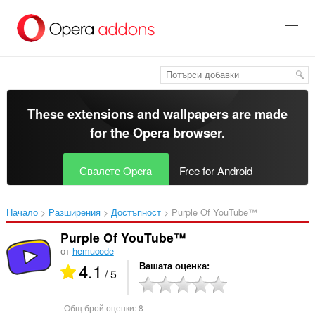
Към
главното
съдържание
These extensions and wallpapers are made
for the
Opera browser
.
Свалете Opera
Free for Android
Начало
Разширения
Достъпност
Purple Of YouTube™‎
Purple Of YouTube™
от
hemucode
4.1
Вашата оценка
/ 5
Общ брой оценки:
8