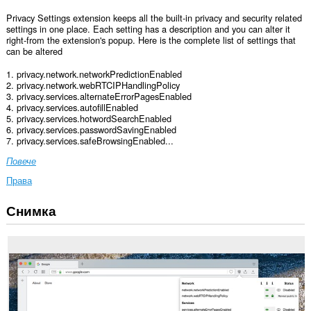
Privacy Settings extension keeps all the built-in privacy and security related
settings in one place. Each setting has a description and you can alter it
right-from the extension's popup. Here is the complete list of settings that
can be altered
1. privacy.network.networkPredictionEnabled
2. privacy.network.webRTCIPHandlingPolicy
3. privacy.services.alternateErrorPagesEnabled
4. privacy.services.autofillEnabled
5. privacy.services.hotwordSearchEnabled
6. privacy.services.passwordSavingEnabled
7. privacy.services.safeBrowsingEnabled...
Повече
Права
Снимка
Това
разширение
може
да
манипулира
настройките
за
поверителност.