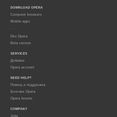
o
DOWNLOAD OPERA
w
O
Computer browsers
p
Mobile apps
e
r
a
Dev.Opera
Beta version
SERVICES
Добавки
Opera account
NEED HELP?
Помощ и поддръжка
Блогове Opera
Opera forums
COMPANY
Jobs