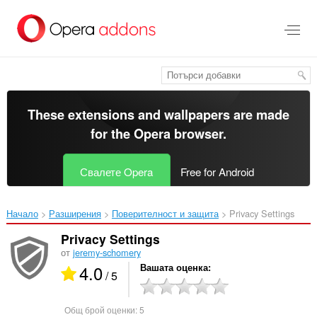
Към
главното
съдържание
These extensions and wallpapers are made
for the
Opera browser
.
Свалете Opera
Free for Android
Начало
Разширения
Поверителност и защита
Privacy Settings‎
Privacy Settings
от
jeremy-schomery
4.0
Вашата оценка
/ 5
Общ брой оценки:
5