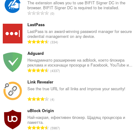
The extension allows you to use BIFIT Signer DC in the
browser. BIFIT Signer DC is required to be installed.
О
0
б
щ
LastPass
б
LastPass is an award-winning password manager for secure
credential management on any device.
р
О
334
о
б
й
щ
Adguard
о
б
Ненадминато разширение на adblock, което блокира
ц
реклама и изскачащи прозорци в Facebook, YouTube и...
р
е
О
4337
о
н
б
й
к
щ
Link Revealer
о
и
б
See the true URL for all links and improve your security!
ц
:
р
е
О
4
о
н
б
й
к
щ
uBlock Origin
о
и
б
Най-накрая, ефективен блокер. Щадящ процесора и
ц
:
паметта.
р
е
О
5987
о
н
б
й
к