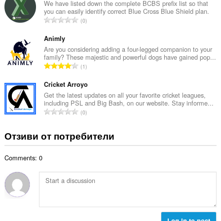
б
We have listed down the complete BCBS prefix list so that
ц
you can easily identify correct Blue Cross Blue Shield plan.
р
е
О
0
о
н
б
й
к
щ
Animly
о
и
б
Are you considering adding a four-legged companion to your
ц
:
family? These majestic and powerful dogs have gained pop...
р
е
О
1
о
н
б
й
к
щ
Cricket Arroyo
о
и
б
Get the latest updates on all your favorite cricket leagues,
ц
:
including PSL and Big Bash, on our website. Stay informe...
р
е
О
0
о
н
б
й
к
щ
Отзиви от потребители
о
и
б
ц
:
р
е
Comments: 0
о
н
й
к
о
и
ц
:
е
н
к
Log in to post