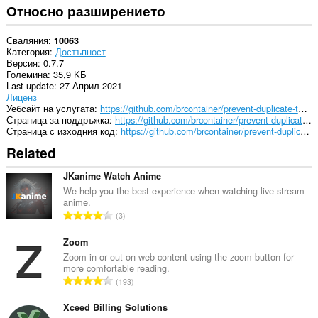
Относно разширението
Сваляния
10063
Категория
Достъпност
Версия
0.7.7
Големина
35,9 KБ
Last update
27 Април 2021
Лиценз
Уебсайт на услугата
https://github.com/brcontainer/prevent-duplicate-tabs
Страница за поддръжка
https://github.com/brcontainer/prevent-duplicate-tabs/issues
Страница с изходния код
https://github.com/brcontainer/prevent-duplicate-tabs
Related
JKanime Watch Anime
We help you the best experience when watching live stream
anime.
О
3
б
щ
Zoom
б
Zoom in or out on web content using the zoom button for
more comfortable reading.
р
О
193
о
б
й
щ
Xceed Billing Solutions
о