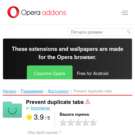
Към
главното
съдържание
These extensions and wallpapers are made
for the
Opera browser
.
Свалете Opera
Free for Android
Начало
Разширения
Достъпност
Prevent duplicate tabs‎
Prevent duplicate tabs
от
brcontainer
3.9
Вашата оценка
/ 5
Общ брой оценки:
7