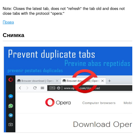
Note: Closes the latest tab, does not "refresh" the tab old and does not
close tabs with the protocol "opera:"
Права
Снимка
Това
разширение
може
да
осъществява
достъп
до
разделите
и
дейността
на
сърфиране.