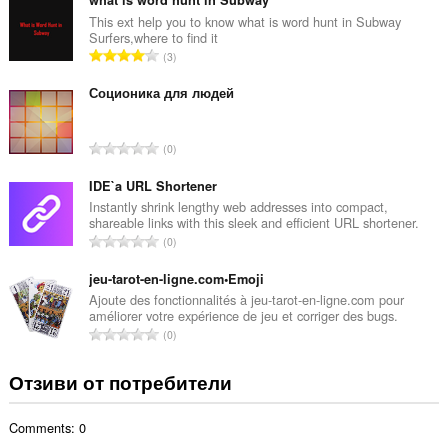
щ
б
This ext help you to know what is word hunt in Subway
Surfers,where to find it
р
О
3
о
б
й
щ
Соционика для людей
о
б
ц
р
е
О
0
о
н
б
й
к
щ
IDE`a URL Shortener
о
и
б
Instantly shrink lengthy web addresses into compact,
ц
:
shareable links with this sleek and efficient URL shortener.
р
е
О
0
о
н
б
й
к
щ
jeu-tarot-en-ligne.com•Emoji
о
и
б
Ajoute des fonctionnalités à jeu-tarot-en-ligne.com pour
ц
:
améliorer votre expérience de jeu et corriger des bugs.
р
е
О
0
о
н
б
й
к
щ
Отзиви от потребители
о
и
б
ц
:
р
е
Comments: 0
о
н