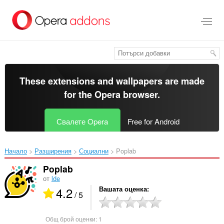
Към
главното
съдържание
These extensions and wallpapers are made
for the
Opera browser
.
Свалете Opera
Free for Android
Начало
Разширения
Социални
Poplab‎
Poplab
от
lde
4.2
Вашата оценка
/ 5
Общ брой оценки:
1