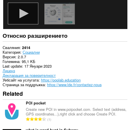
them
to
you
in
the
system
tray.
Относно разширението
Това
разширение
може
Сваляния
2414
да
Категория
Социални
осъществява
Версия
2.0.7
достъп
Големина
95,1 KБ
до
Last update
17 Януари 2023
разделите
Лиценз
и
Декларация за поверителност
дейността
Уебсайт на услугата
https://poplab.education
на
Страница за поддръжка
https://www.lde.fr/contactez-nous
сърфиране.
Related
POI pocket
Create new POI in www.poipocket.com. Select text (address,
GPS coordinates...),right click and choose Create POI.
О
1
б
what is word hunt in Subway