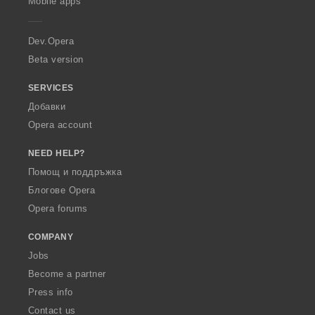
Mobile apps
e
r
a
Dev.Opera
Beta version
SERVICES
Добавки
Opera account
NEED HELP?
Помощ и поддръжка
Блогове Opera
Opera forums
COMPANY
Jobs
Become a partner
Press info
Contact us