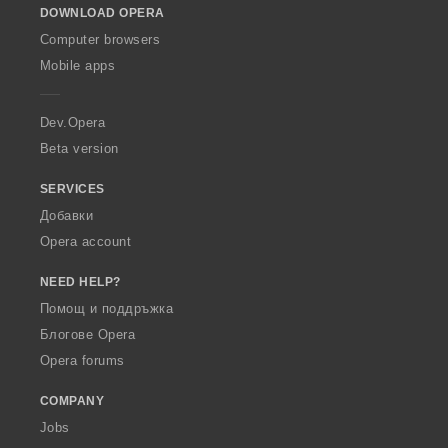
DOWNLOAD OPERA
w
O
Computer browsers
p
Mobile apps
e
r
a
Dev.Opera
Beta version
SERVICES
Добавки
Opera account
NEED HELP?
Помощ и поддръжка
Блогове Opera
Opera forums
COMPANY
Jobs