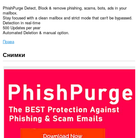
PhishPurge Detect, Block & remove phishing, scams, bots, ads in your
mailbox.
Stay focused with a clean mailbox and strict mode that can't be bypassed.
Detection in real-time
500 Updates per year
Automated Deletion & manual option.
Права
Снимки
Това
разширение
може
да
осъществява
достъп
до
данните
ви
в
някои
сайтове.