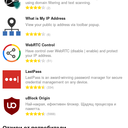
using domain filtering and text scanning.
О
2
б
щ
What is My IP Address
б
View your public ip address via toolbar popup.
р
О
6
о
б
й
щ
WebRTC Control
о
б
Have control over WebRTC (disable | enable) and protect
ц
your IP address.
р
е
О
51
о
н
б
й
к
щ
LastPass
о
и
б
LastPass is an award-winning password manager for secure
ц
:
credential management on any device.
р
е
О
334
о
н
б
й
к
щ
uBlock Origin
о
и
б
Най-накрая, ефективен блокер. Щадящ процесора и
ц
:
паметта.
р
е
О
5988
о
н
б
й
к
щ
Отзиви от потребители
о