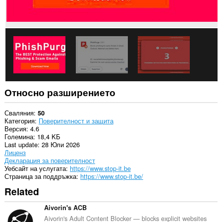
Относно разширението
Сваляния
50
Категория
Поверителност и защита
Версия
4.6
Големина
18,4 KБ
Last update
28 Юли 2026
Лиценз
Декларация за поверителност
Уебсайт на услугата
https://www.stop-it.be
Страница за поддръжка
https://www.stop-it.be/
Related
Aivorin's ACB
Aivorin's Adult Content Blocker — blocks explicit websites