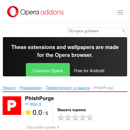
Към
главното
съдържание
These extensions and wallpapers are made
for the
Opera browser
.
Свалете Opera
Free for Android
Начало
Разширения
Поверителност и защита
PhishPurge‎
PhishPurge
от
stop--it
0.0
Вашата оценка
/ 5
Общ брой оценки:
0