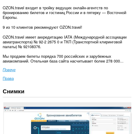
OZON.travel входит в тройку ведущих онлайн-агентств по
бронированию билетов и гостиниц России и в пятерку — Восточной
Европы.
9 из 10 клиентов рекомендуют OZON.travel!
OZON.travel имеет аккредитацию IATA (Международной ассоциации
авиатранспорта) № 92-2 2675 0 и ТКП (Транспортной клиринговой
палаты) № 92108376.
Мы продаем билеты порядка 700 российских и зарубежных
авиакомпаний. Отельная база сайта насчитывает более 278 000...
Повече
Права
Снимки
Това
разширение
може
да
осъществява
достъп
до
данните
ви