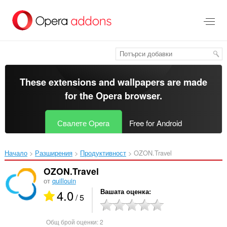
Към
главното
съдържание
These extensions and wallpapers are made
for the
Opera browser
.
Свалете Opera
Free for Android
Начало
Разширения
Продуктивност
OZON.Travel‎
OZON.Travel
от
quillouin
4.0
Вашата оценка
/ 5
Общ брой оценки:
2