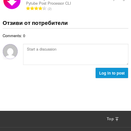
ц
:
Pytube Post Processor CLI
р
е
О
2
о
н
б
й
к
щ
Отзиви от потребители
о
и
б
ц
:
р
е
Comments: 0
о
н
й
к
о
и
ц
:
е
н
к
Log in to post
и
:
Top
F