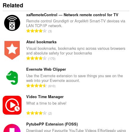
Related
xaRemoteControl — Network remote control for TV
Remote control Grundig® or Arçelik® Smart-TV devices via
LAN TCP/IP network.
О
3
б
щ
Atavi bookmarks
б
Visual bookmarks, bookmarks sync across various browsers
and absolute safety for your bookmarks
р
О
170
о
б
й
щ
Evernote Web Clipper
о
б
Use the Evernote extension to save things you see on the
ц
web into your Evernote account.
р
е
О
610
о
н
б
й
к
щ
Video Time Manager
о
и
б
What a time to be alive!
ц
:
р
е
О
2
о
н
б
й
к
щ
PytubePP Extension (FOSS)
о
и
б
Download your Favourite YouTube Videos Effortlessly using