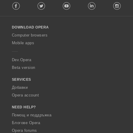
Facebook
Twitter
Youtube
LinkedIn
Instag
o
l
l
o
DOWNLOAD OPERA
w
O
Computer browsers
p
Mobile apps
e
r
a
Dev.Opera
Beta version
SERVICES
Добавки
Opera account
NEED HELP?
Помощ и поддръжка
Блогове Opera
Opera forums