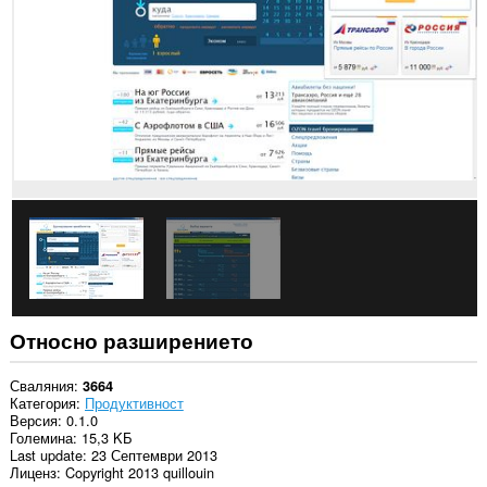
в
някои
сайтове.
Относно разширението
Сваляния
3664
Категория
Продуктивност
Версия
0.1.0
Големина
15,3 KБ
Last update
23 Септември 2013
Лиценз
Copyright 2013 quillouin