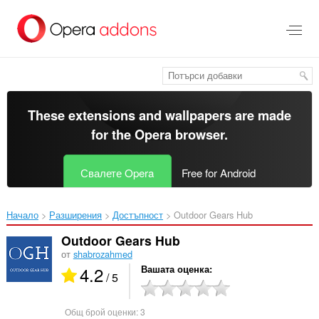
Към
главното
съдържание
These extensions and wallpapers are made
for the
Opera browser
.
Свалете Opera
Free for Android
Начало
Разширения
Достъпност
Outdoor Gears Hub‎
Outdoor Gears Hub
от
shabrozahmed
4.2
Вашата оценка
/ 5
Общ брой оценки:
3