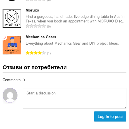
о
н
б
й
к
щ
Moruxo
о
и
б
Find a gorgeous, handmade, live edge dining table in Austin
ц
:
Texas, when you book an appointment with MORUXO Disc...
р
е
О
0
о
н
б
й
к
щ
Mechanics Gears
о
и
б
Everything about Mechanics Gear and DIY project Ideas.
ц
:
р
е
О
1
о
н
б
й
к
щ
Отзиви от потребители
о
и
б
ц
:
р
е
Comments: 0
о
н
й
к
о
и
ц
:
е
н
к
Log in to post
и
: