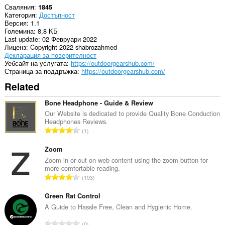
Сваляния
1845
Категория
Достъпност
Версия
1.1
Големина
8,8 KБ
Last update
02 Февруари 2022
Лиценз
Copyright 2022 shabrozahmed
Декларация за поверителност
Уебсайт на услугата
https://outdoorgearshub.com/
Страница за поддръжка
https://outdoorgearshub.com/
Related
Bone Headphone - Guide & Review
Our Website is dedicated to provide Quality Bone Conduction
Headphones Reviews.
О
1
б
щ
Zoom
б
Zoom in or out on web content using the zoom button for
more comfortable reading.
р
О
193
о
б
й
щ
Green Rat Control
о
б
A Guide to Hassle Free, Clean and Hygienic Home.
ц
р
е
О
0