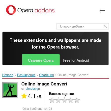
Към
главното
съдържание
These extensions and wallpapers are made
for the
Opera browser
.
Свалете Opera
Free for Android
Начало
Разширения
Сваляния
Online Image Convert‎
Online Image Convert
от
ulmdesign
4.1
Вашата оценка
/ 5
Общ брой оценки:
21