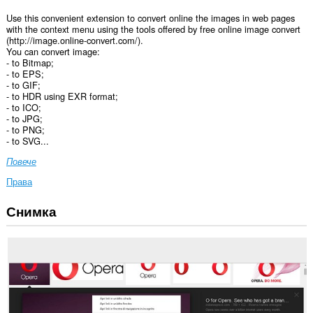
Use this convenient extension to convert online the images in web pages
with the context menu using the tools offered by free online image convert
(http://image.online-convert.com/).
You can convert image:
- to Bitmap;
- to EPS;
- to GIF;
- to HDR using EXR format;
- to ICO;
- to JPG;
- to PNG;
- to SVG...
Повече
Права
Снимка
Това
разширение
може
да
осъществява
достъп
до
данните
ви
във