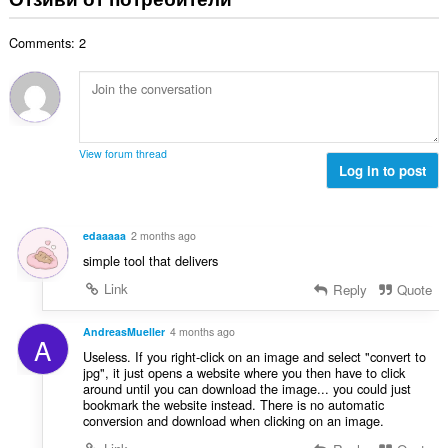
и
б
ц
:
р
е
Comments: 2
о
н
й
к
о
и
ц
:
е
н
View forum thread
к
Log in to post
и
:
edaaaaa
2 months ago
simple tool that delivers
Link
Reply
Quote
AndreasMueller
4 months ago
A
Useless. If you right-click on an image and select "convert to
jpg", it just opens a website where you then have to click
around until you can download the image... you could just
bookmark the website instead. There is no automatic
conversion and download when clicking on an image.