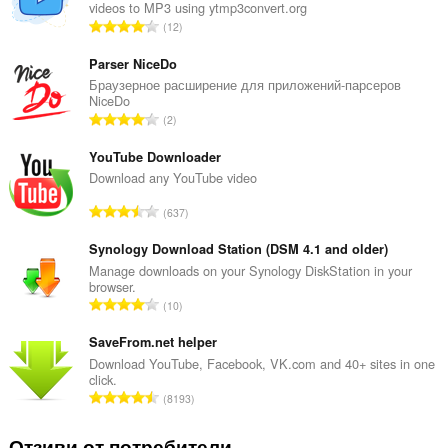
videos to MP3 using ytmp3convert.org
О
12
б
щ
Parser NiceDo
б
Браузерное расширение для приложений-парсеров
NiceDo
р
О
2
о
б
й
щ
YouTube Downloader
о
б
Download any YouTube video
ц
р
е
О
637
о
н
б
й
к
щ
Synology Download Station (DSM 4.1 and older)
о
и
б
Manage downloads on your Synology DiskStation in your
ц
:
browser.
р
е
О
10
о
н
б
й
к
щ
SaveFrom.net helper
о
и
б
Download YouTube, Facebook, VK.com and 40+ sites in one
ц
:
click.
р
е
О
8193
о
н
б
й
к
щ
Отзиви от потребители
о