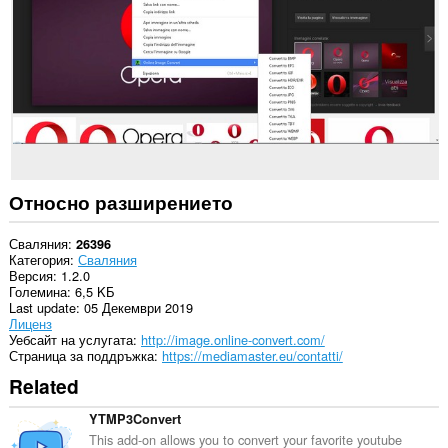
всички
сайтове.
Това
разширение
може
да
осъществява
достъп
до
разделите
и
Относно разширението
дейността
на
сърфиране.
Сваляния
26396
Категория
Сваляния
Версия
1.2.0
Големина
6,5 KБ
Last update
05 Декември 2019
Лиценз
Уебсайт на услугата
http://image.online-convert.com/
Страница за поддръжка
https://mediamaster.eu/contatti/
Related
YTMP3Convert
This add-on allows you to convert your favorite youtube