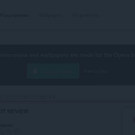
Разширения
Wallpapers
Разработка
extensions and wallpapers are made for the
Opera b
Свалете Opera
Free for Mac
Y TIME SHARE EXIT REVIEW‎
IT REVIEW
оценка