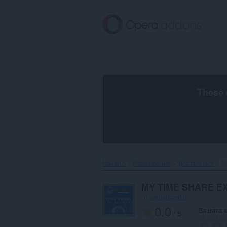
Към
главното
съдържание
These 
Начало
Разширения
Достъпност
M
MY TIME SHARE EX
от
usmanbashir
0.0
Вашата 
/ 5