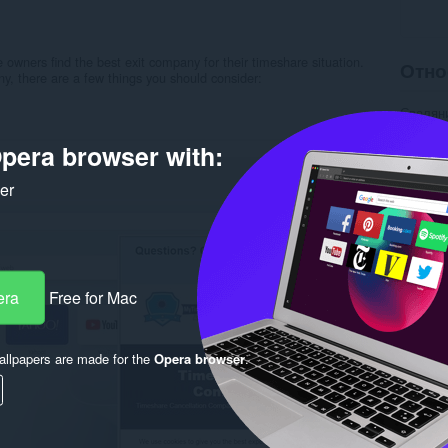
owners find the best exit company for their timeshare situation.
Отно
, there are a few things you should consider:
Свалян
Категор
Версия
pera browser with:
Големи
Last up
ker
Лиценз
Деклара
Уебсайт
Страни
Rela
era
Free for Mac
llpapers are made for the
Opera browser
.