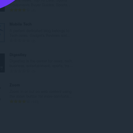
р
Equipments Buyer Guides, Sports...
о
О
1
й
б
о
щ
Mobile Tech
ц
б
A perfect dedicated blog belongs to
е
р
Tech news, Gadget's Reviews and...
н
о
О
0
к
й
б
и
о
щ
Digestley
:
ц
б
Digestley is the center for news, tech,
е
р
business, entertainment, sports, tra...
н
о
О
0
к
й
б
и
о
щ
Zoom
:
ц
б
Zoom in or out on web content using
е
р
the zoom button for more comforta...
н
о
О
193
к
й
б
и
о
щ
:
ц
б
е
р
н
о