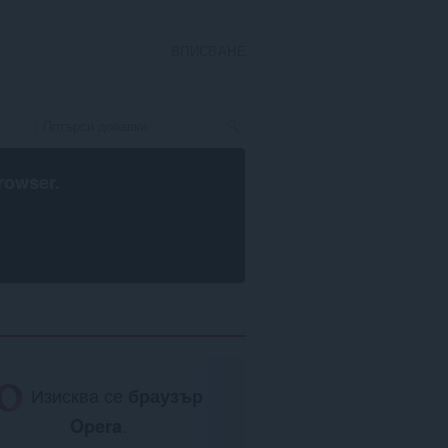
ВПИСВАНЕ
rowser
.
Изисква се
браузър
Opera
.