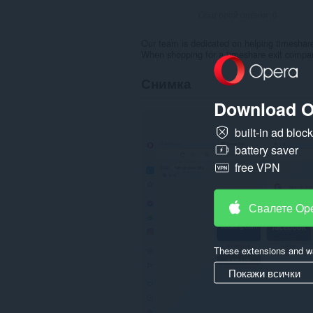
Общ брой оценки:
0
Our team is dedicated on helping timeshare 
When shopping for a timeshare exit company
Снимка
Download O
built-in ad bloc
battery saver
free VPN
Свалете Op
These extensions and wa
Покажи всички