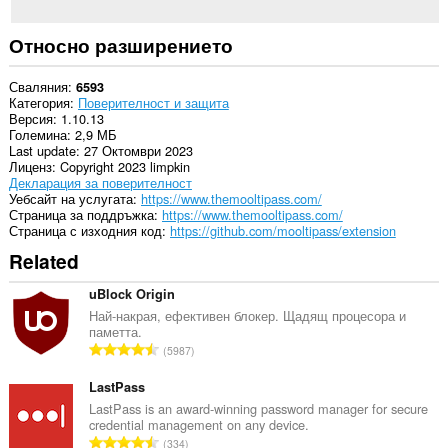
до
данните
ви
Относно разширението
в
някои
сайтове.
Сваляния
6593
Категория
Поверителност и защита
This
Версия
1.10.13
extension
Големина
2,9 МБ
can
Last update
27 Октомври 2023
write
Лиценз
Copyright 2023 limpkin
data
Декларация за поверителност
into
Уебсайт на услугата
https://www.themooltipass.com/
the
Страница за поддръжка
https://www.themooltipass.com/
clipboard.
Страница с изходния код
https://github.com/mooltipass/extension
Related
Това
разширение
управлява
uBlock Origin
вашите
Най-накрая, ефективен блокер. Щадящ процесора и
разширения.
паметта.
О
5987
This
б
extension
щ
can
LastPass
create
б
LastPass is an award-winning password manager for secure
rich
credential management on any device.
р
notifications
О
334