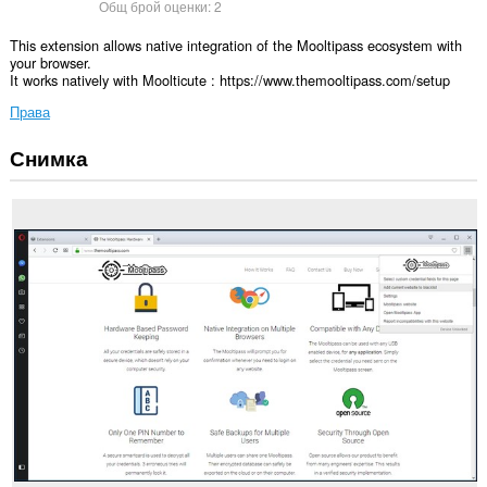
Общ брой оценки:
2
This extension allows native integration of the Mooltipass ecosystem with
your browser.
It works natively with Moolticute : https://www.themooltipass.com/setup
Права
Снимка
Това
разширение
може
да
осъществява
достъп
до
данните
ви
във
всички
сайтове.
Това
разширение
може
да
осъществява
достъп