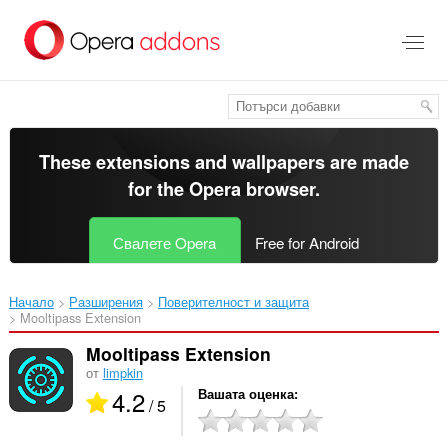
Към
главното
съдържание
These extensions and wallpapers are made
for the
Opera browser
.
Свалете Opera
Free for Android
Начало
Разширения
Поверителност и защита
Mooltipass Extension‎
Mooltipass Extension
от
limpkin
4.2
Вашата оценка
/ 5