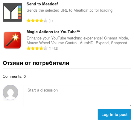
й
к
щ
Send to Meatloaf
о
и
б
Sends the selected URL to Meatloaf.cc for loading
ц
:
р
е
О
1
о
н
б
й
к
щ
Magic Actions for YouTube™
о
и
б
Enhance your YouTube watching experience! Cinema Mode,
ц
:
Mouse Wheel Volume Control, AutoHD, Expand, Snapshot...
р
е
О
1442
о
н
б
й
к
щ
Отзиви от потребители
о
и
б
ц
:
р
е
Comments: 0
о
н
й
к
о
и
ц
:
е
н
к
Log in to post
и
: