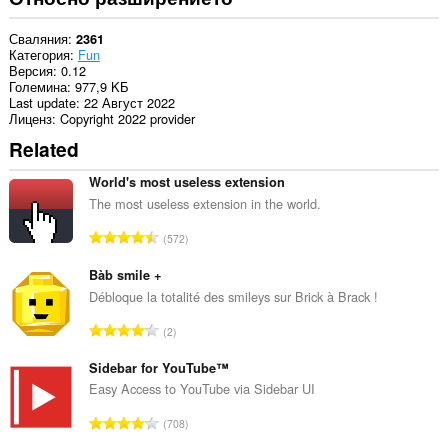
to
you
in
Сваляния
2361
the
Категория
Fun
system
Версия
0.12
tray.
Големина
977,9 KБ
Last update
22 Август 2022
Лиценз
Copyright 2022 provider
Related
World's most useless extension
The most useless extension in the world.
О
572
б
щ
Bàb smile +
б
Débloque la totalité des smileys sur Brick à Brack !
р
О
2
о
б
й
щ
Sidebar for YouTube™
о
б
Easy Access to YouTube via Sidebar UI
ц
р
е
О
708
о
н
б