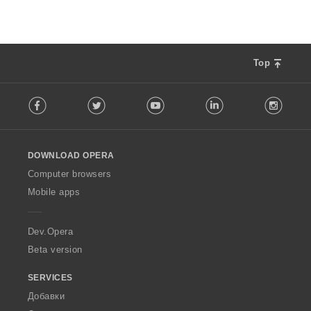
Top
F
Facebook
Twitter
Youtube
LinkedIn
Instag
o
l
l
o
DOWNLOAD OPERA
w
O
Computer browsers
p
Mobile apps
e
r
a
Dev.Opera
Beta version
SERVICES
Добавки