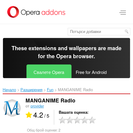
Към
главното
съдържание
These extensions and wallpapers are made
for the
Opera browser
.
Свалете Opera
Free for Android
Начало
Разширения
Fun
MANGANIME Radio‎
MANGANIME Radio
от
provider
4.2
Вашата оценка
/ 5
Общ брой оценки:
2