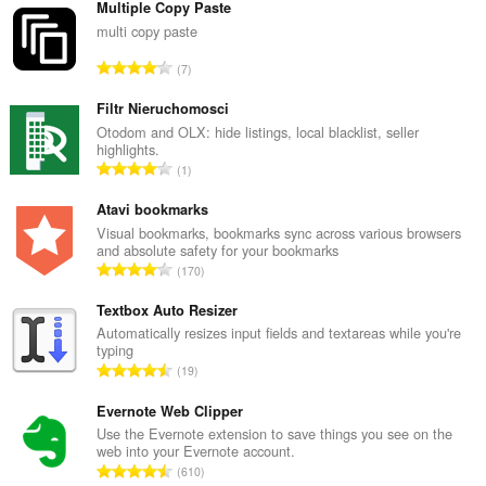
Multiple Copy Paste
multi copy paste
О
7
б
щ
Filtr Nieruchomosci
б
Otodom and OLX: hide listings, local blacklist, seller
highlights.
р
О
1
о
б
й
щ
Atavi bookmarks
о
б
Visual bookmarks, bookmarks sync across various browsers
ц
and absolute safety for your bookmarks
р
е
О
170
о
н
б
й
к
щ
Textbox Auto Resizer
о
и
б
Automatically resizes input fields and textareas while you're
ц
:
typing
р
е
О
19
о
н
б
й
к
щ
Evernote Web Clipper
о
и
б
Use the Evernote extension to save things you see on the
ц
:
web into your Evernote account.
р
е
О
610
о
н