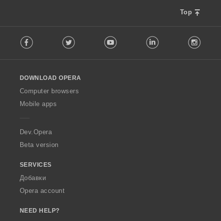
Top
F
Facebook
Twitter
Youtube
LinkedIn
Instag
o
l
l
o
DOWNLOAD OPERA
w
O
Computer browsers
p
Mobile apps
e
r
a
Dev.Opera
Beta version
SERVICES
Добавки
Opera account
NEED HELP?