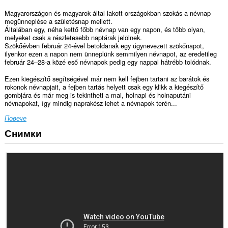
Magyarországon és magyarok által lakott országokban szokás a névnap
megünneplése a születésnap mellett.
Általában egy, néha kettő főbb névnap van egy napon, és több olyan,
melyeket csak a részletesebb naptárak jelölnek.
Szökőévben február 24-ével betoldanak egy úgynevezett szökőnapot,
ilyenkor ezen a napon nem ünneplünk semmilyen névnapot, az eredetileg
február 24–28-a közé eső névnapok pedig egy nappal hátrébb tolódnak.
Ezen kiegészítő segítségével már nem kell fejben tartani az barátok és
rokonok névnapjait, a fejben tartás helyett csak egy klikk a kiegészítő
gombjára és már meg is tekintheti a mai, holnapi és holnaputáni
névnapokat, így mindig naprakész lehet a névnapok terén...
Повече
Снимки