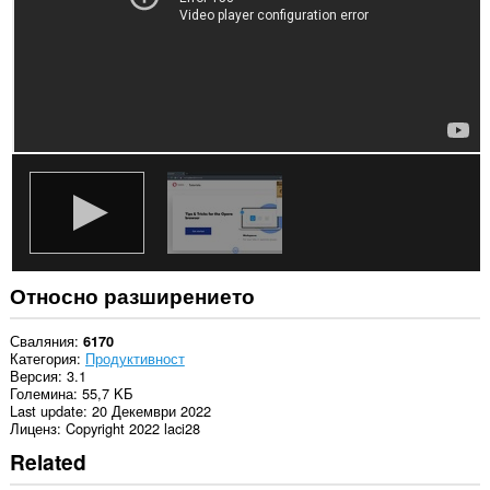
Относно разширението
Сваляния
6170
Категория
Продуктивност
Версия
3.1
Големина
55,7 KБ
Last update
20 Декември 2022
Лиценз
Copyright 2022 laci28
Related