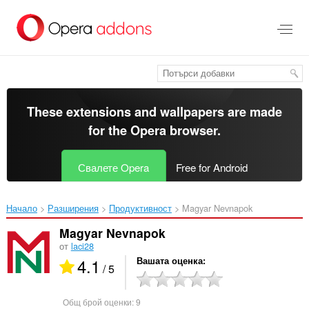
Към
главното
съдържание
These extensions and wallpapers are made
for the
Opera browser
.
Свалете Opera
Free for Android
Начало
Разширения
Продуктивност
Magyar Nevnapok‎
Magyar Nevnapok
от
laci28
4.1
Вашата оценка
/ 5
Общ брой оценки:
9