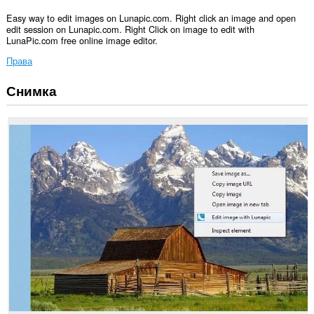
Easy way to edit images on Lunapic.com. Right click an image and open
edit session on Lunapic.com. Right Click on image to edit with
LunaPic.com free online image editor.
Права
Снимка
Това
разширение
може
да
осъществява
достъп
до
данните
ви
в
някои
сайтове.
Това
разширение
може
да
осъществява
достъп
до