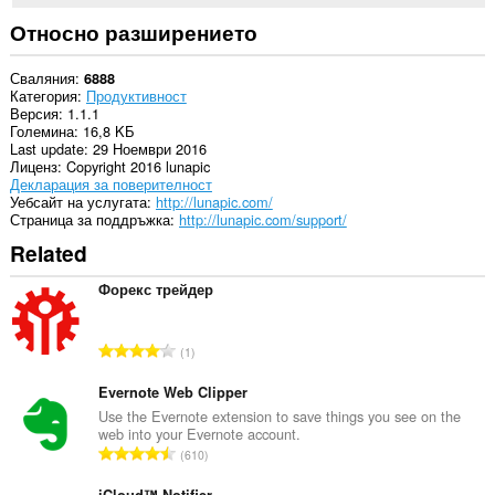
разделите
и
Относно разширението
дейността
на
сърфиране.
Сваляния
6888
Категория
Продуктивност
Версия
1.1.1
Големина
16,8 KБ
Last update
29 Ноември 2016
Лиценз
Copyright 2016 lunapic
Декларация за поверителност
Уебсайт на услугата
http://lunapic.com/
Страница за поддръжка
http://lunapic.com/support/
Related
Форекс трейдер
О
1
б
щ
Evernote Web Clipper
б
Use the Evernote extension to save things you see on the
web into your Evernote account.
р
О
610
о
б
й
iCloud™ Notifier