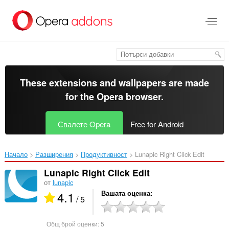
Към
главното
съдържание
These extensions and wallpapers are made
for the
Opera browser
.
Свалете Opera
Free for Android
Начало
Разширения
Продуктивност
Lunapic Right Click Edit‎
Lunapic Right Click Edit
от
lunapic
4.1
Вашата оценка
/ 5
Общ брой оценки:
5