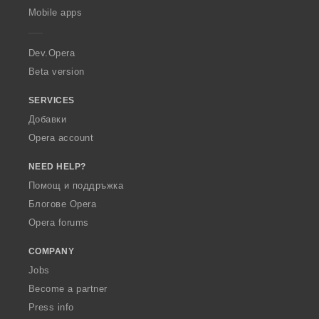
p
Mobile apps
e
r
a
Dev.Opera
Beta version
SERVICES
Добавки
Opera account
NEED HELP?
Помощ и поддръжка
Блогове Opera
Opera forums
COMPANY
Jobs
Become a partner
Press info