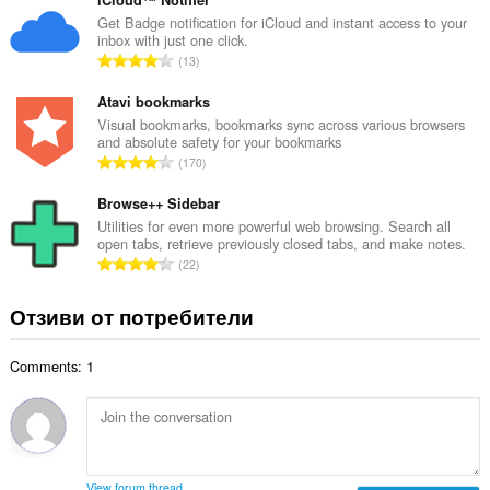
щ
о
б
Get Badge notification for iCloud and instant access to your
ц
inbox with just one click.
р
е
О
13
о
н
б
й
к
щ
Atavi bookmarks
о
и
б
Visual bookmarks, bookmarks sync across various browsers
ц
:
and absolute safety for your bookmarks
р
е
О
170
о
н
б
й
к
щ
Browse++ Sidebar
о
и
б
Utilities for even more powerful web browsing. Search all
ц
:
open tabs, retrieve previously closed tabs, and make notes.
р
е
О
22
о
н
б
й
к
щ
Отзиви от потребители
о
и
б
ц
:
р
е
Comments: 1
о
н
й
к
о
и
ц
:
е
н
View forum thread