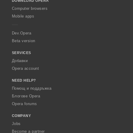
DOWNLOAD OPERA
w
O
Computer browsers
p
Mobile apps
e
r
a
Dev.Opera
Beta version
SERVICES
Добавки
Opera account
NEED HELP?
Помощ и поддръжка
Блогове Opera
Opera forums
COMPANY
Jobs
Become a partner