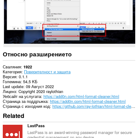
сайтове.
This
extension
can
create
rich
notifications
and
display
them
Относно разширението
to
you
in
Сваляния
1922
the
Категория
Поверителност и защита
system
Версия
0.1.1
tray.
Големина
54,5 KБ
Last update
09 Август 2022
Лиценз
Copyright 2020 raylothian
Уебсайт на услугата
https://add0n.com/html-format-cleaner.html
Страница за поддръжка
https://add0n.com/html-format-cleaner.html
Страница с изходния код
https://github.com/ray-lothian/html-format-cleaner
Related
LastPass
LastPass is an award-winning password manager for secure
credential management on any device.