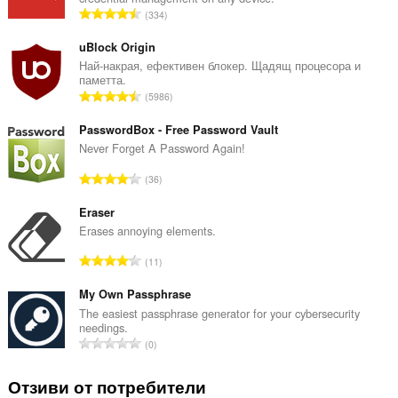
О
334
б
щ
uBlock Origin
б
Най-накрая, ефективен блокер. Щадящ процесора и
паметта.
р
О
5986
о
б
й
щ
PasswordBox - Free Password Vault
о
б
Never Forget A Password Again!
ц
р
е
О
36
о
н
б
й
к
щ
Eraser
о
и
б
Erases annoying elements.
ц
:
р
е
О
11
о
н
б
й
к
щ
My Own Passphrase
о
и
б
The easiest passphrase generator for your cybersecurity
ц
:
needings.
р
е
О
0
о
н
б
й
к
щ
Отзиви от потребители
о
и
б