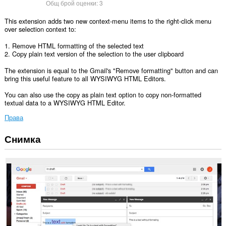
Общ брой оценки:
3
This extension adds two new context-menu items to the right-click menu
over selection context to:
1. Remove HTML formatting of the selected text
2. Copy plain text version of the selection to the user clipboard
The extension is equal to the Gmail's "Remove formatting" button and can
bring this useful feature to all WYSIWYG HTML Editors.
You can also use the copy as plain text option to copy non-formatted
textual data to a WYSIWYG HTML Editor.
Права
Снимка
Това
разширение
може
да
осъществява
достъп
до
данните
ви
във
всички