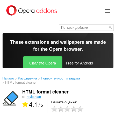
Към
главното
съдържание
These extensions and wallpapers are made
for the
Opera browser
.
Свалете Opera
Free for Android
Начало
Разширения
Поверителност и защита
HTML format cleaner‎
HTML format cleaner
от
raylothian
4.1
Вашата оценка
/ 5