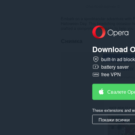
Общ брой оценки:
0
Embark on a spooktacular adventure with Fl
Halloween Day. This bewitching occasion ho
crafted a comprehensive guide to help you 
Снимка
Download O
built-in ad bloc
battery saver
free VPN
Свалете Op
These extensions and wa
Покажи всички