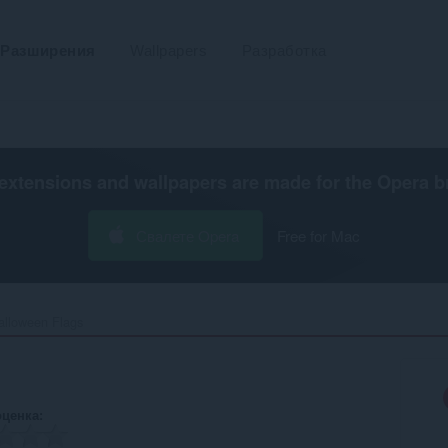
Разширения
Wallpapers
Разработка
extensions and wallpapers are made for the
Opera b
Свалете Opera
Free for Mac
alloween Flags‎
оценка