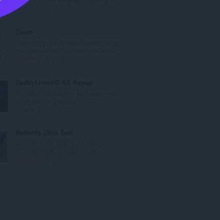
о
О
0
й
б
о
щ
Zoom
ц
б
Zoom in or out on web content using
е
р
the zoom button for more comforta...
н
о
О
193
к
й
б
и
о
щ
DaddyLivesHD SX Popup
:
ц
б
We will bring you the best experience
е
р
when watching soccer.
н
о
О
1
к
й
б
и
о
щ
Butterfly Click Test
:
ц
б
Butterfly Click Test is a clicking
е
р
technique that is used to test your...
н
о
О
2
к
й
б
и
о
щ
:
ц
б
е
р
н
о
к
й