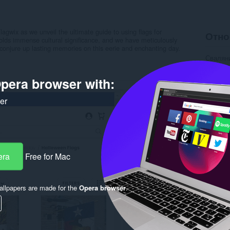
agwix as we unveil the ultimate guide to using flags for
Отно
lds immense cultural significance, and we have meticulously
conjure up lasting memories on this eerie and enchanting day.
Свалян
Категор
Версия
pera browser with:
Големи
Last up
Лиценз
ker
Уебсайт
Страни
Rela
era
Free for Mac
llpapers are made for the
Opera browser
.