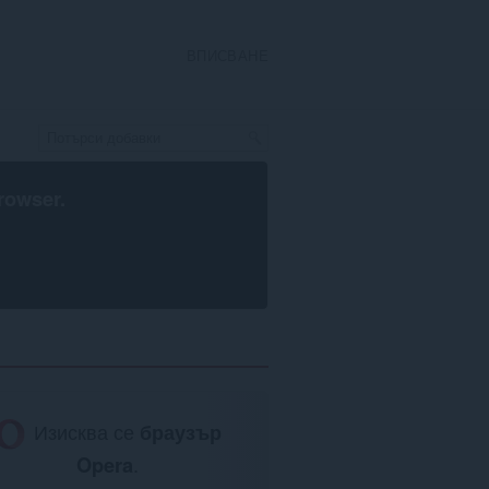
ВПИСВАНЕ
rowser
.
Изисква се
браузър
Opera
.