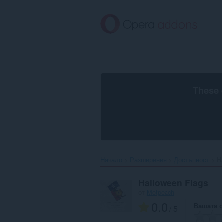
Към
главното
съдържание
These 
Начало
Разширения
Достъпност
H
Halloween Flags
от
Motpeach
0.0
Вашата 
/ 5