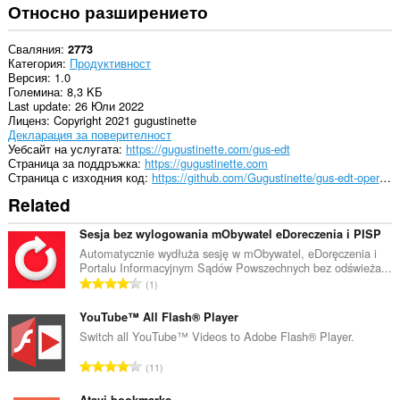
Относно разширението
Сваляния
2773
Категория
Продуктивност
Версия
1.0
Големина
8,3 KБ
Last update
26 Юли 2022
Лиценз
Copyright 2021 gugustinette
Декларация за поверителност
Уебсайт на услугата
https://gugustinette.com/gus-edt
Страница за поддръжка
https://gugustinette.com
Страница с изходния код
https://github.com/Gugustinette/gus-edt-opera-extension
Related
Sesja bez wylogowania mObywatel eDoreczenia i PISP
Automatycznie wydłuża sesję w mObywatel, eDoręczenia i
Portalu Informacyjnym Sądów Powszechnych bez odświeża...
О
1
б
щ
YouTube™ All Flash® Player
б
Switch all YouTube™ Videos to Adobe Flash® Player.
р
О
11
о
б
й
Atavi bookmarks