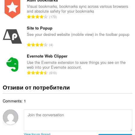
щ
о
б
Visual bookmarks, bookmarks sync across various browsers
ц
and absolute safety for your bookmarks
р
е
О
170
о
н
б
й
к
щ
Site to Popup
о
и
б
See your desired website (mobile view) in the toolbar popup
ц
:
р
е
О
4
о
н
б
й
к
щ
Evernote Web Clipper
о
и
б
Use the Evernote extension to save things you see on the
ц
:
web into your Evernote account.
р
е
О
610
о
н
б
й
к
щ
Отзиви от потребители
о
и
б
ц
:
р
е
Comments: 1
о
н
й
к
о
и
ц
:
е
н
View forum thread