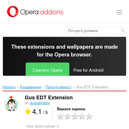
Към
главното
съдържание
These extensions and wallpapers are made
for the
Opera browser
.
Свалете Opera
Free for Android
Начало
Разширения
Продуктивност
Gus EDT Extension‎
Gus EDT Extension
от
gugustinette
4.1
Вашата оценка
/ 5
Общ брой оценки:
4