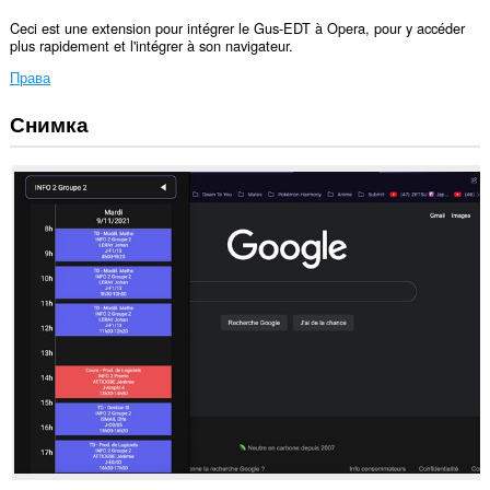
Ceci est une extension pour intégrer le Gus-EDT à Opera, pour y accéder
plus rapidement et l'intégrer à son navigateur.
Права
Снимка
Това
разширение
ще
добави
панел
в
страничната
лента.