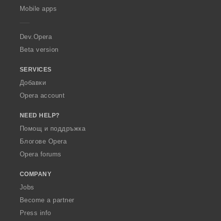
p
Mobile apps
e
r
a
Dev.Opera
Beta version
SERVICES
Добавки
Opera account
NEED HELP?
Помощ и поддръжка
Блогове Opera
Opera forums
COMPANY
Jobs
Become a partner
Press info