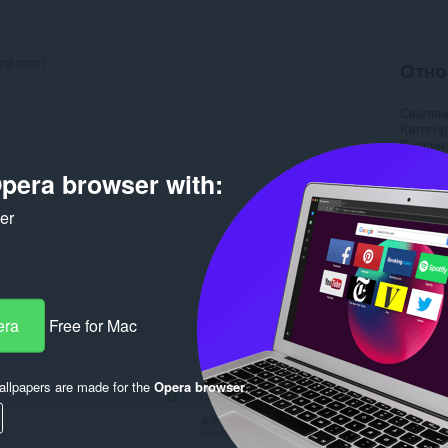
ing.com)
Отно
Свалян
Категор
Версия
Големи
pera browser with:
Last up
Лиценз
Страни
ker
Rela
era
Free for Mac
llpapers are made for the
Opera browser
.