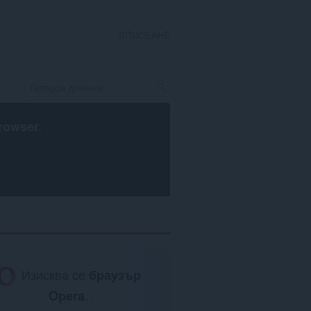
ВПИСВАНЕ
rowser
.
Изисква се
браузър
Opera
.