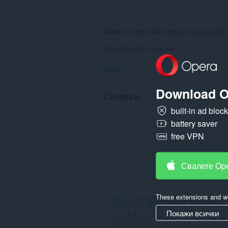
Общ брой оценки:
3
Makes list and tables sortable (on geocach
No configuration required.
Права
Download O
Това
Снимка
разширение
може
built-in ad bloc
да
battery saver
осъществява
достъп
free VPN
до
данните
ви
в
Свалете Op
някои
сайтове.
These extensions and wa
Покажи всички