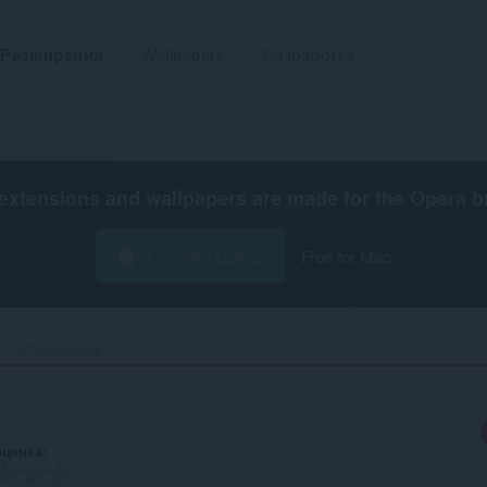
Разширения
Wallpapers
Разработка
extensions and wallpapers are made for the
Opera b
Свалете Opera
Free for Mac
GCTableSorter‎
оценка