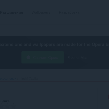
Разширения
Wallpapers
Разработка
extensions and wallpapers are made for the
Opera b
Свалете Opera
Free for Mac
ptocurrency
Finshi Capital‎
оценка