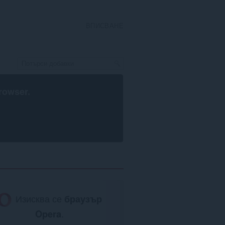
ВПИСВАНЕ
rowser
.
Изисква се
браузър
Opera
.