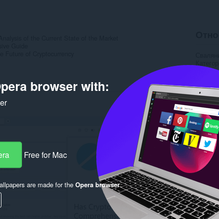
Отно
alysis of the Current State of the Market
ive Guide
e Future of Cryptocurrency
Свалян
Категор
Версия
Големи
pera browser with:
Last up
Лиценз
ker
Деклара
Уебсайт
Rela
era
Free for Mac
llpapers are made for the
Opera browser
.