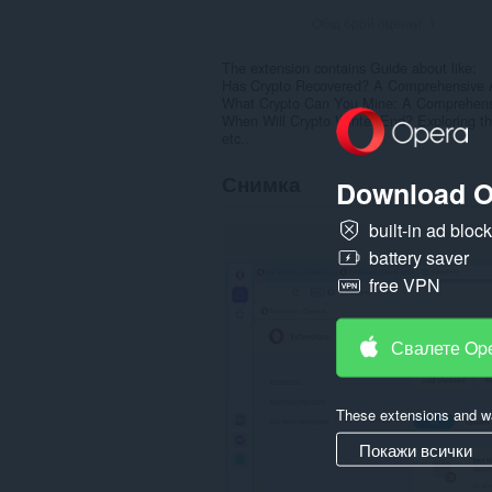
Общ брой оценки:
1
The extension contains Guide about like:
Has Crypto Recovered? A Comprehensive An
What Crypto Can You Mine: A Comprehens
When Will Crypto Winter End? Exploring th
etc..
Снимка
Download O
built-in ad bloc
battery saver
free VPN
Свалете Op
These extensions and wa
Покажи всички