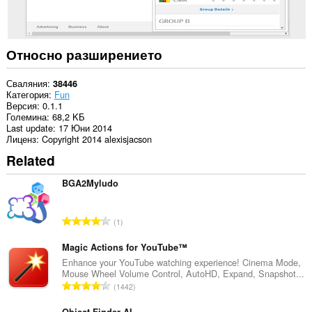
rich
notifications
and
display
them
Относно разширението
to
you
in
Сваляния
38446
the
Категория
Fun
system
Версия
0.1.1
tray.
Големина
68,2 KБ
Last update
17 Юни 2014
Това
Лиценз
Copyright 2014 alexisjacson
разширение
Related
може
да
осъществява
BGA2Myludo
достъп
до
разделите
О
1
и
б
дейността
щ
на
Magic Actions for YouTube™
сърфиране.
б
Enhance your YouTube watching experience! Cinema Mode,
Mouse Wheel Volume Control, AutoHD, Expand, Snapshot...
р
О
1442
о
б
й