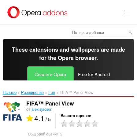
Към
главното
съдържание
These extensions and wallpapers are made
for the
Opera browser
.
Свалете Opera
Free for Android
Начало
Разширения
Fun
FIFA™ Panel View‎
FIFA™ Panel View
от
alexisjacson
4.1
Вашата оценка
/ 5
Общ брой оценки:
5