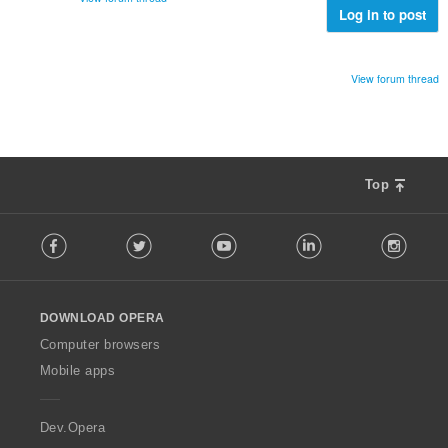
к
Log in to post
и
:
View forum thread
Top
F
Facebook
Twitter
Youtube
LinkedIn
Instag
o
l
l
o
DOWNLOAD OPERA
w
O
Computer browsers
p
Mobile apps
e
r
a
Dev.Opera