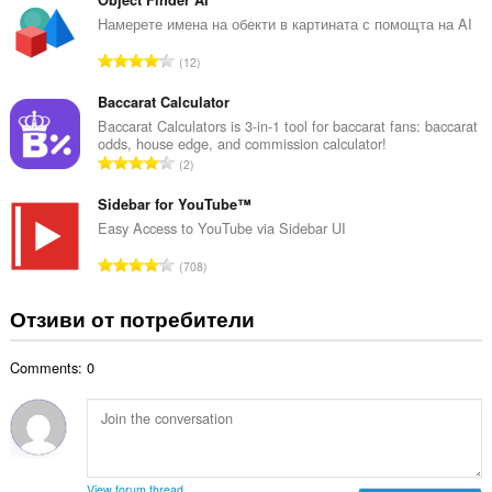
щ
Object Finder AI
о
б
Намерете имена на обекти в картината с помощта на AI
ц
р
е
О
12
о
н
б
й
к
щ
Baccarat Calculator
о
и
б
Baccarat Calculators is 3-in-1 tool for baccarat fans: baccarat
ц
:
odds, house edge, and commission calculator!
р
е
О
2
о
н
б
й
к
щ
Sidebar for YouTube™
о
и
б
Easy Access to YouTube via Sidebar UI
ц
:
р
е
О
708
о
н
б
й
к
щ
Отзиви от потребители
о
и
б
ц
:
р
е
Comments: 0
о
н
й
к
о
и
ц
:
е
н
View forum thread