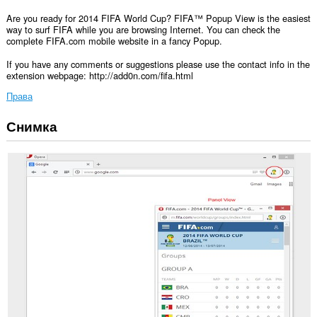
Are you ready for 2014 FIFA World Cup? FIFA™ Popup View is the easiest
way to surf FIFA while you are browsing Internet. You can check the
complete FIFA.com mobile website in a fancy Popup.
If you have any comments or suggestions please use the contact info in the
extension webpage: http://add0n.com/fifa.html
Права
Снимка
Това
разширение
може
да
осъществява
достъп
до
данните
ви
във
всички
сайтове.
This
extension
can
create