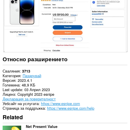
в
някои
сайтове.
Относно разширението
Сваляния
3713
Категория
Пазарувай
Версия
2023.4.1
Големина
48,9 KБ
Last update
03 Април 2023
Лиценз
Copyright 2023 esnipe
Декларация за поверителност
Уебсайт на услугата
https://www.esnipe.com
Страница за поддръжка
https://www.esnipe.com/help
Related
Net Present Value