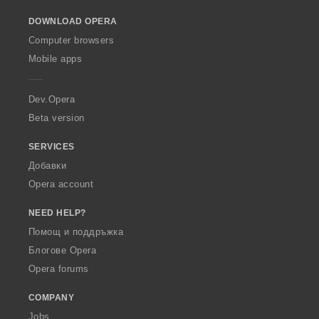
o
DOWNLOAD OPERA
w
O
Computer browsers
p
Mobile apps
e
r
a
Dev.Opera
Beta version
SERVICES
Добавки
Opera account
NEED HELP?
Помощ и поддръжка
Блогове Opera
Opera forums
COMPANY
Jobs