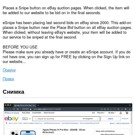
Places a Snipe button on eBay auction pages. When clicked, the item will
be added to our website to be bid on in the final seconds.
eSnipe has been placing last second bids on eBay since 2000. This add-on
places a Snipe button near the Place Bid button on all eBay auction pages.
When clicked, without leaving eBay's website, your item will be added to
our service to be sniped at the final second.
BEFORE YOU USE
Please make sure you already have or create an eSnipe account. If you do
not have one, you can sign up for FREE by clicking on the Sign Up link on
our website...
Повече
Права
Снимка
Това
разширение
може
да
осъществява
достъп
до
данните
ви