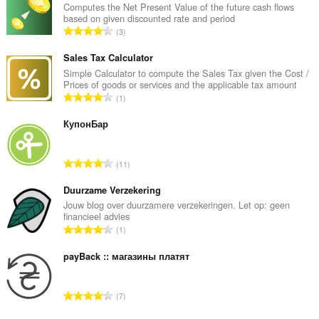
Computes the Net Present Value of the future cash flows
based on given discounted rate and period
О
3
б
щ
Sales Tax Calculator
б
Simple Calculator to compute the Sales Tax given the Cost /
Prices of goods or services and the applicable tax amount
р
О
1
о
б
й
щ
КупонБар
о
б
ц
р
е
О
11
о
н
б
й
к
щ
Duurzame Verzekering
о
и
б
Jouw blog over duurzamere verzekeringen. Let op: geen
ц
:
financieel advies
р
е
О
1
о
н
б
й
к
щ
payBack :: магазины платят
о
и
б
ц
:
р
е
О
7
о
н
б
й