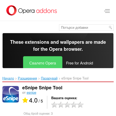
Към
главното
съдържание
These extensions and wallpapers are made
for the
Opera browser
.
Свалете Opera
Free for Android
Начало
Разширения
Пазарувай
eSnipe Snipe Tool‎
eSnipe Snipe Tool
от
esnipe
4.0
Вашата оценка
/ 5
Общ брой оценки:
3