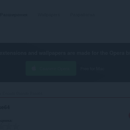
Разширения
Wallpapers
Разработка
extensions and wallpapers are made for the
Opera b
Свалете Opera
Free for Mac
Encode Decode Base64‎
se64
оценка