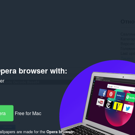
Отно
Свалян
Категор
Версия
Големи
Last up
Лиценз
pera browser with:
Rela
ker
era
Free for Mac
llpapers are made for the
Opera browser
.