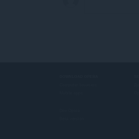
DOWNLOAD OPERA
S
Computer browsers
До
Mobile apps
Op
Dev.Opera
Beta version
F