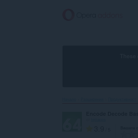
Към
главното
съдържание
These 
Начало
Разширения
Продуктивност
Encode Decode Ba
от
tejjiapps
3.9
Вашата 
/ 5