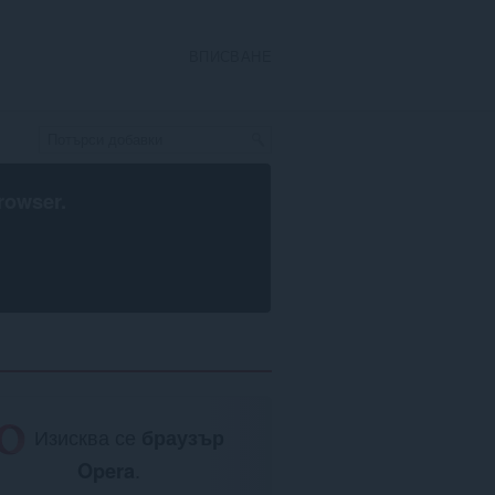
ВПИСВАНЕ
rowser
.
Изисква се
браузър
Opera
.