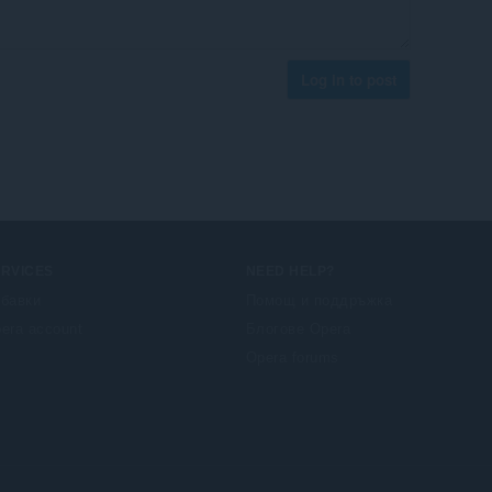
Log in to post
ERVICES
NEED HELP?
бавки
Помощ и поддръжка
era account
Блогове Opera
Opera forums